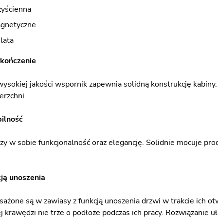
zyścienna
agnetyczne
lata
ykończenie
sokiej jakości wspornik zapewnia solidną konstrukcję kabiny.
erzchni
bilność
czy w sobie funkcjonalność oraz elegancję. Solidnie mocuje pro
ją unoszenia
ażone są w zawiasy z funkcją unoszenia drzwi w trakcie ich otw
ej krawędzi nie trze o podłoże podczas ich pracy. Rozwiązanie u