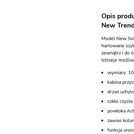
Opis prod
New Tren
Model New Sol
hartowane szyb
zewnątrz i do 
Istnieje możli
wymiary: 10
kabina przy
drzwi uchyl
szkło czyst
powłoka Act
zawias kolu
funkcja unos