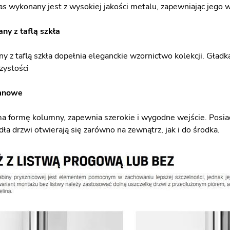
as wykonany jest z wysokiej jakości metalu, zapewniając jego w
ny z taflą szkła
y z taflą szkła dopełnia eleganckie wzornictwo kolekcji. Gładk
zystości
mnowe
ma formę kolumny, zapewnia szerokie i wygodne wejście. Posiad
dła drzwi otwierają się zarówno na zewnątrz, jak i do środka.