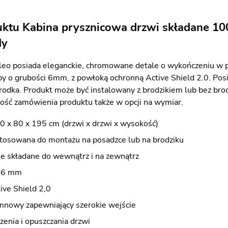
uktu Kabina prysznicowa drzwi składane 
dy
eo posiada eleganckie, chromowane detale o wykończeniu w p
y o grubości 6mm, z powłoką ochronną Active Shield 2.0. Pos
środka. Produkt może być instalowany z brodzikiem lub bez brod
wość zamówienia produktu także w opcji na wymiar.
0 x 80 x 195 cm (drzwi x drzwi x wysokość)
stosowana do montażu na posadzce lub na brodziku
ne składane do wewnątrz i na zewnątrz
e 6 mm
ive Shield 2,0
mnowy zapewniający szerokie wejście
zenia i opuszczania drzwi