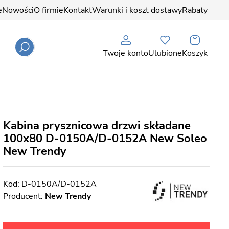
e
Nowości
O firmie
Kontakt
Warunki i koszt dostawy
Rabaty
Twoje konto
Ulubione
Koszyk
Kabina prysznicowa drzwi składane
100x80 D-0150A/D-0152A New Soleo
New Trendy
D-0150A/D-0152A
Producent:
New Trendy