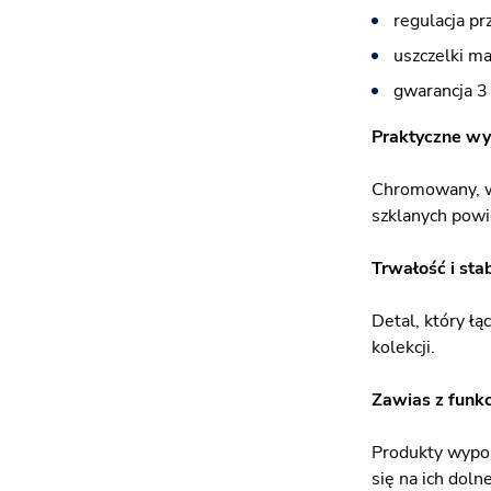
regulacja pr
uszczelki m
gwarancja 3 
Praktyczne w
Chromowany, wy
szklanych powi
Trwałość i sta
Detal, który łą
kolekcji.
Zawias z funkc
Produkty wypos
się na ich doln