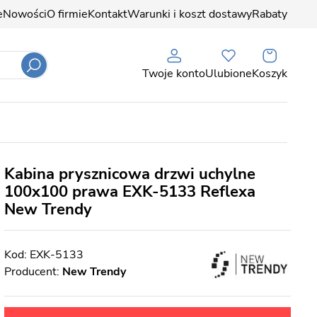
e
Nowości
O firmie
Kontakt
Warunki i koszt dostawy
Rabaty
Twoje konto
Ulubione
Koszyk
Kabina prysznicowa drzwi uchylne
100x100 prawa EXK-5133 Reflexa
New Trendy
EXK-5133
Producent:
New Trendy