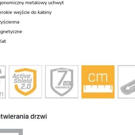
gonomiczny metalowy uchwyt
rokie wejście do kabiny
zyścienna
agnetyczne
lat