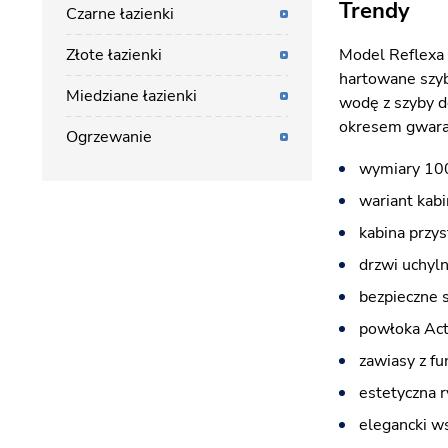
Trendy
Czarne łazienki
Złote łazienki
Model Reflexa 
hartowane szyb
Miedziane łazienki
wodę z szyby d
okresem gwaran
Ogrzewanie
wymiary 100
wariant kab
kabina przy
drzwi uchyln
bezpieczne 
powłoka Acti
zawiasy z fu
estetyczna r
elegancki ws