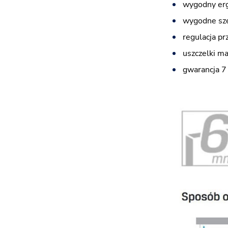
wygodny er
wygodne sze
regulacja pr
uszczelki m
gwarancja 7 