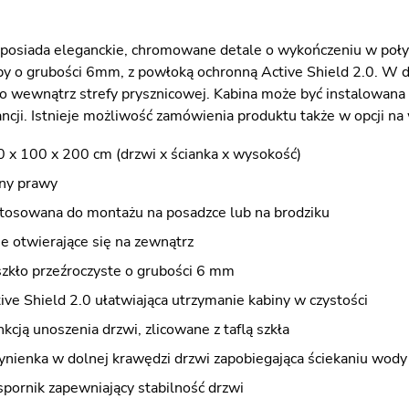
posiada eleganckie, chromowane detale o wykończeniu w poły
y o grubości 6mm, z powłoką ochronną Active Shield 2.0. W dol
o wewnątrz strefy prysznicowej. Kabina może być instalowana z
cji. Istnieje możliwość zamówienia produktu także w opcji na
 x 100 x 200 cm (drzwi x ścianka x wysokość)
iny prawy
stosowana do montażu na posadzce lub na brodziku
e otwierające się na zewnątrz
szkło przeźroczyste o grubości 6 mm
ve Shield 2.0 ułatwiająca utrzymanie kabiny w czystości
nkcją unoszenia drzwi, zlicowane z taflą szkła
ynienka w dolnej krawędzi drzwi zapobiegająca ściekaniu wody
pornik zapewniający stabilność drzwi