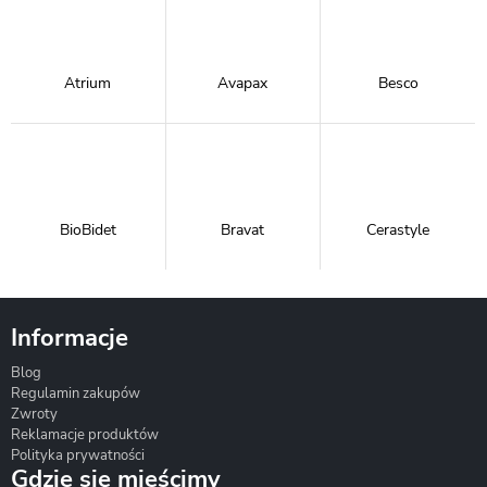
Atrium
Avapax
Besco
BioBidet
Bravat
Cerastyle
Informacje
Blog
Corsan
Gante
Hydrosan
Regulamin zakupów
Zwroty
Reklamacje produktów
Polityka prywatności
Gdzie się mieścimy