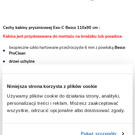
Cechy kabiny prysznicowej Exo-C Besco 110x90 cm :
Kabina jest przystosowana do montażu na brodziku lub posadzce.
bezpieczne szkło hartowane przeźroczyste 6 mm z powłoką
Besco
ProClean
drzwi uchylne
zawias kolumnowy z funkcją unoszenia drzwi przy otwieraniu
wysokość: 190 cm
szerokość drzwi : 110 cm
Niniejsza strona korzysta z plików cookie
regulacja przyścienna : 108 - 111 cm
Używamy plików cookie do działania strony, analityki,
szerokość ścianki bocznej: 90 cm
personalizacji treści i reklam. Możesz zaakceptować
regulacja przyścienna : 87 - 89 cm
wszystkie, odrzucić opcjonalne albo dostosować zgody.
szerokość wejścia 65 cm
profil, zawiasy i wsporniki chrom błysk
Pokaż szczegóły
montaż uniwersalny prawy/lewy