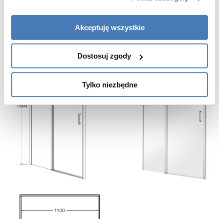
powłoka Besco ProClean w standardzie
Gwarancja: 3 lata, door-to-door
Akceptuję wszystkie
Dostosuj zgody
Tylko niezbędne