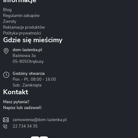
Informacje
Blog
Corsan
Gante
Hydrosan
Regulamin zakupów
Zwroty
Reklamacje produktów
Polityka prywatności
Gdzie się mieścimy
dom-lazienka.pl
Hydrostop
Inea
Invena
Baśniowa 3a
05-805
Otrębusy
Godziny otwarcia
Pon. - Pt.: 08:00 - 16:00
Sob.: Zamknięte
Kontakt
Liveno
Loge Garden
Massi
Masz pytania?
Napisz lub zadzwoń!
zamowienia@dom-lazienka.pl
22 734 34 35
Mazur
Metal-Hurt
Moel