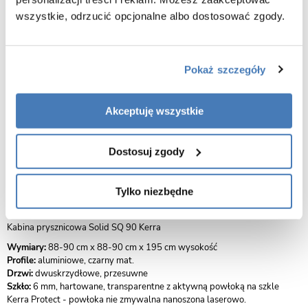
Specyfikacja produktu
wszystkie, odrzucić opcjonalne albo dostosować zgody.
Sposób otwierania drzwi
Przesuwne
Pokaż szczegóły
Sposób montażu
Na brodziku
Na posadzce
Akceptuję wszystkie
Kolor profili
Czarny
Dostosuj zgody
Opis produktu Kabina prysznicowa
Tylko niezbędne
kwadratowa 90x90 SQ Solid BL Kerra
Kabina prysznicowa Solid SQ 90 Kerra
Wymiary:
88-90 cm x 88-90 cm x 195 cm wysokość
Profile:
aluminiowe, czarny mat.
Drzwi:
dwuskrzydłowe, przesuwne
Szkło:
6 mm, hartowane, transparentne z aktywną powłoką na szkle
Kerra Protect - powłoka nie zmywalna nanoszona laserowo.