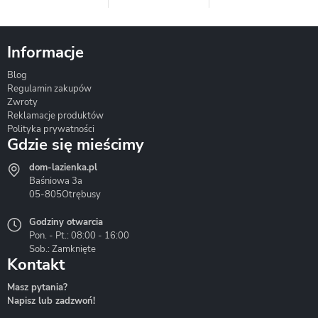
Informacje
Blog
Corsan
Gante
Hydrosan
Regulamin zakupów
Zwroty
Reklamacje produktów
Polityka prywatności
Gdzie się mieścimy
dom-lazienka.pl
Hydrostop
Inea
Invena
Baśniowa 3a
05-805
Otrębusy
Godziny otwarcia
Pon. - Pt.: 08:00 - 16:00
Sob.: Zamknięte
Kontakt
Liveno
Loge Garden
Massi
Masz pytania?
Napisz lub zadzwoń!