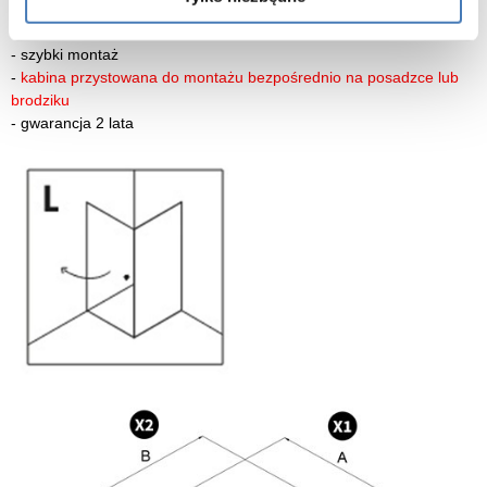
-
szkło zabezpieczone powłoką Active Shield 2.0 (zapobiega
osadzaniu kamienia)
-
szybki montaż
-
kabina przystowana do montażu bezpośrednio na posadzce lub
brodziku
-
gwarancja 2 lata