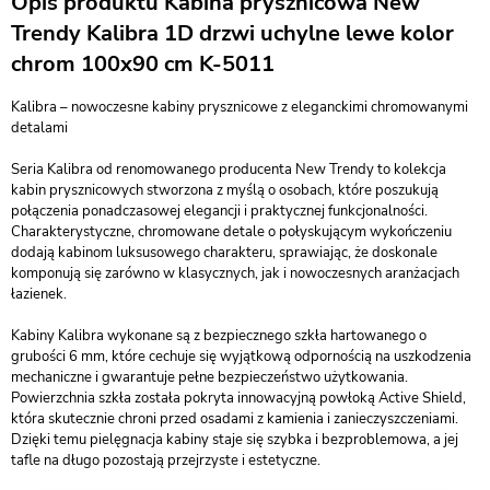
Opis produktu Kabina prysznicowa New
Trendy Kalibra 1D drzwi uchylne lewe kolor
chrom 100x90 cm K-5011
Kalibra – nowoczesne kabiny prysznicowe z eleganckimi chromowanymi
detalami
Seria Kalibra od renomowanego producenta New Trendy to kolekcja
kabin prysznicowych stworzona z myślą o osobach, które poszukują
połączenia ponadczasowej elegancji i praktycznej funkcjonalności.
Charakterystyczne, chromowane detale o połyskującym wykończeniu
dodają kabinom luksusowego charakteru, sprawiając, że doskonale
komponują się zarówno w klasycznych, jak i nowoczesnych aranżacjach
łazienek.
Kabiny Kalibra wykonane są z bezpiecznego szkła hartowanego o
grubości 6 mm, które cechuje się wyjątkową odpornością na uszkodzenia
mechaniczne i gwarantuje pełne bezpieczeństwo użytkowania.
Powierzchnia szkła została pokryta innowacyjną powłoką Active Shield,
która skutecznie chroni przed osadami z kamienia i zanieczyszczeniami.
Dzięki temu pielęgnacja kabiny staje się szybka i bezproblemowa, a jej
tafle na długo pozostają przejrzyste i estetyczne.