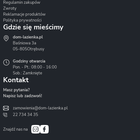
Regulamin zakupów
Zwroty
Reklamacje produktów
Polityka prywatności
Gdzie się mieścimy
dom-lazienka.pl
Hydrostop
Inea
Invena
Baśniowa 3a
05-805
Otrębusy
Godziny otwarcia
Pon. - Pt.: 08:00 - 16:00
Sob.: Zamknięte
Kontakt
Liveno
Loge Garden
Massi
Masz pytania?
Napisz lub zadzwoń!
zamowienia@dom-lazienka.pl
22 734 34 35
Mazur
Metal-Hurt
Moel
Bath&Spa
Znajdź nas na