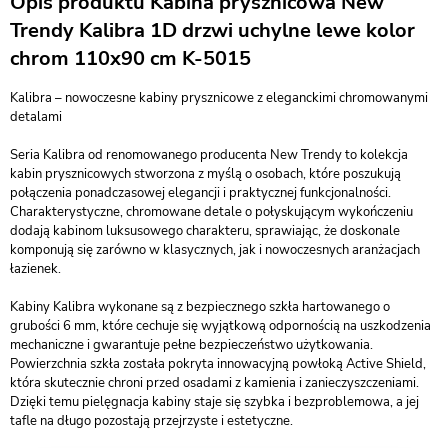
Opis produktu Kabina prysznicowa New
Trendy Kalibra 1D drzwi uchylne lewe kolor
chrom 110x90 cm K-5015
Kalibra – nowoczesne kabiny prysznicowe z eleganckimi chromowanymi
detalami
Seria Kalibra od renomowanego producenta New Trendy to kolekcja
kabin prysznicowych stworzona z myślą o osobach, które poszukują
połączenia ponadczasowej elegancji i praktycznej funkcjonalności.
Charakterystyczne, chromowane detale o połyskującym wykończeniu
dodają kabinom luksusowego charakteru, sprawiając, że doskonale
komponują się zarówno w klasycznych, jak i nowoczesnych aranżacjach
łazienek.
Kabiny Kalibra wykonane są z bezpiecznego szkła hartowanego o
grubości 6 mm, które cechuje się wyjątkową odpornością na uszkodzenia
mechaniczne i gwarantuje pełne bezpieczeństwo użytkowania.
Powierzchnia szkła została pokryta innowacyjną powłoką Active Shield,
która skutecznie chroni przed osadami z kamienia i zanieczyszczeniami.
Dzięki temu pielęgnacja kabiny staje się szybka i bezproblemowa, a jej
tafle na długo pozostają przejrzyste i estetyczne.