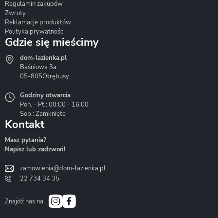
Regulamin zakupów
Zwroty
Reklamacje produktów
Polityka prywatności
Gdzie się mieścimy
dom-lazienka.pl
Hydrostop
Inea
Invena
Baśniowa 3a
05-805
Otrębusy
Godziny otwarcia
Pon. - Pt.: 08:00 - 16:00
Sob.: Zamknięte
Kontakt
Liveno
Loge Garden
Massi
Masz pytania?
Napisz lub zadzwoń!
zamowienia@dom-lazienka.pl
22 734 34 35
Mazur
Metal-Hurt
Moel
Bath&Spa
Znajdź nas na