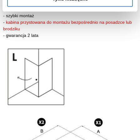
-
szkło zabezpieczone powłoką Active Shield 2.0 (zapobiega
osadzaniu kamienia)
-
szybki montaż
-
kabina przystowana do montażu bezpośrednio na posadzce lub
brodziku
-
gwarancja 2 lata