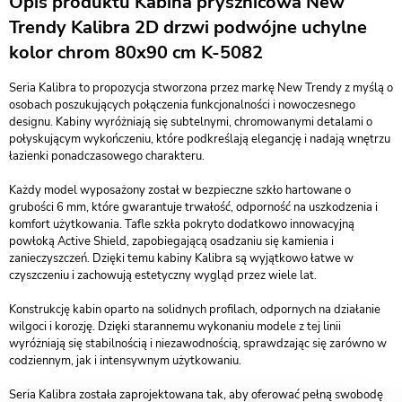
Opis produktu Kabina prysznicowa New
Trendy Kalibra 2D drzwi podwójne uchylne
kolor chrom 80x90 cm K-5082
Seria Kalibra to propozycja stworzona przez markę New Trendy z myślą o
osobach poszukujących połączenia funkcjonalności i nowoczesnego
designu. Kabiny wyróżniają się subtelnymi, chromowanymi detalami o
połyskującym wykończeniu, które podkreślają elegancję i nadają wnętrzu
łazienki ponadczasowego charakteru.
Każdy model wyposażony został w bezpieczne szkło hartowane o
grubości 6 mm, które gwarantuje trwałość, odporność na uszkodzenia i
komfort użytkowania. Tafle szkła pokryto dodatkowo innowacyjną
powłoką Active Shield, zapobiegającą osadzaniu się kamienia i
zanieczyszczeń. Dzięki temu kabiny Kalibra są wyjątkowo łatwe w
czyszczeniu i zachowują estetyczny wygląd przez wiele lat.
Konstrukcję kabin oparto na solidnych profilach, odpornych na działanie
wilgoci i korozję. Dzięki starannemu wykonaniu modele z tej linii
wyróżniają się stabilnością i niezawodnością, sprawdzając się zarówno w
codziennym, jak i intensywnym użytkowaniu.
Seria Kalibra została zaprojektowana tak, aby oferować pełną swobodę