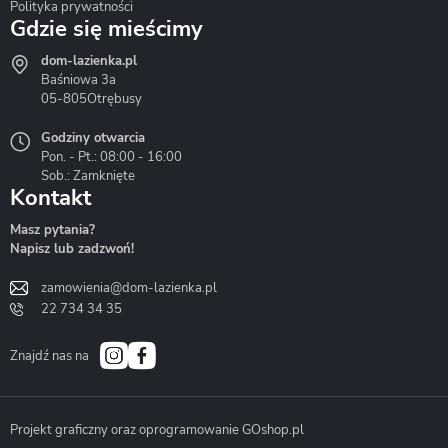
Polityka prywatności
Gdzie się mieścimy
dom-lazienka.pl
Hydrostop
Inea
Invena
Baśniowa 3a
05-805
Otrębusy
Godziny otwarcia
Pon. - Pt.: 08:00 - 16:00
Sob.: Zamknięte
Kontakt
Liveno
Loge Garden
Massi
Masz pytania?
Napisz lub zadzwoń!
zamowienia@dom-lazienka.pl
22 734 34 35
Mazur
Metal-Hurt
Moel
Bath&Spa
Znajdź nas na
Projekt graficzny oraz oprogramowanie GOshop.pl