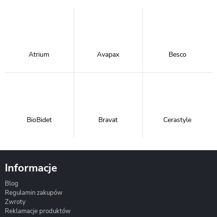
Atrium
Avapax
Besco
BioBidet
Bravat
Cerastyle
Informacje
Blog
Corsan
Gante
Hydrosan
Regulamin zakupów
Zwroty
Reklamacje produktów