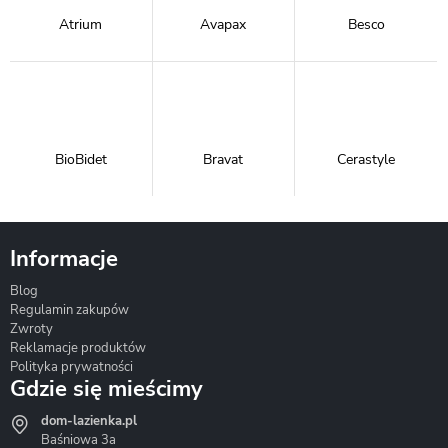
Atrium
Avapax
Besco
BioBidet
Bravat
Cerastyle
Informacje
Blog
Corsan
Gante
Hydrosan
Regulamin zakupów
Zwroty
Reklamacje produktów
Polityka prywatności
Gdzie się mieścimy
dom-lazienka.pl
Hydrostop
Inea
Invena
Baśniowa 3a