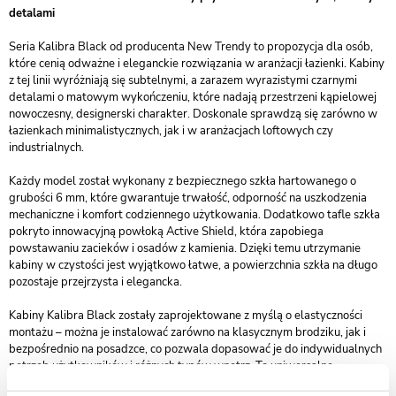
detalami
Seria Kalibra Black od producenta New Trendy to propozycja dla osób,
które cenią odważne i eleganckie rozwiązania w aranżacji łazienki. Kabiny
z tej linii wyróżniają się subtelnymi, a zarazem wyrazistymi czarnymi
detalami o matowym wykończeniu, które nadają przestrzeni kąpielowej
nowoczesny, designerski charakter. Doskonale sprawdzą się zarówno w
łazienkach minimalistycznych, jak i w aranżacjach loftowych czy
industrialnych.
Każdy model został wykonany z bezpiecznego szkła hartowanego o
grubości 6 mm, które gwarantuje trwałość, odporność na uszkodzenia
mechaniczne i komfort codziennego użytkowania. Dodatkowo tafle szkła
pokryto innowacyjną powłoką Active Shield, która zapobiega
powstawaniu zacieków i osadów z kamienia. Dzięki temu utrzymanie
kabiny w czystości jest wyjątkowo łatwe, a powierzchnia szkła na długo
pozostaje przejrzysta i elegancka.
Kabiny Kalibra Black zostały zaprojektowane z myślą o elastyczności
montażu – można je instalować zarówno na klasycznym brodziku, jak i
bezpośrednio na posadzce, co pozwala dopasować je do indywidualnych
potrzeb użytkowników i różnych typów wnętrz. To uniwersalne
rozwiązanie sprawdzi się zarówno w kompaktowych łazienkach, jak i w