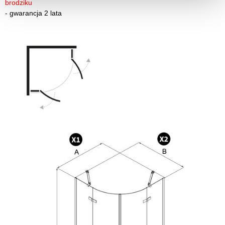
brodziku
-
gwarancja 2 lata