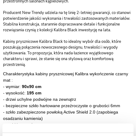
przestronnych salonach kąpielowych.
Producent New Trendy udziela na tę linię 2-letniej gwarancji, co stanowi
potwierdzenie jakości wykonania i trwałości zastosowanych materiałów.
Stabilna konstrukcja, starannie dopracowane detale i funkcjonalne
rozwiązania czynią z kolekcji Kalibra Black inwestycję na lata.
Kabiny prysznicowe Kalibra Black to idealny wybór dla osób, które
poszukują połączenia nowoczesnego designu, trwałości i wygody
użytkowania. To propozycja, która nada łazience wyjątkowego
charakteru i sprawi, że stanie się ona stylową oraz komfortową
przestrzenią.
Charakterystyka kabiny prysznicowej Kalibra wykończenie czarny
mat :
- wymiar:
90x90 cm
- wysokość:
195 cm
- drzwi uchylne podwójne na zewnątrz
- bezpieczne szkło hartowane przeźroczyste o grubości 6mm
-
szkło zabezpieczone powłoką Active Shield 2.0 (zapobiega
osadzaniu kamienia)
-
szybki montaż
-
kabina przystowana do montażu bezpośrednio na posadzce lub