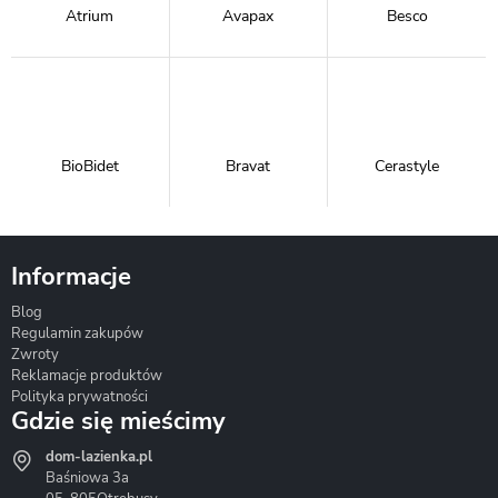
Atrium
Avapax
Besco
BioBidet
Bravat
Cerastyle
Informacje
Blog
Corsan
Gante
Hydrosan
Regulamin zakupów
Zwroty
Reklamacje produktów
Polityka prywatności
Gdzie się mieścimy
dom-lazienka.pl
Hydrostop
Inea
Invena
Baśniowa 3a