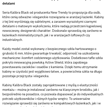
detalami
Seria Kalibra Black od producenta New Trendy to propozycja dla osób,
które cenią odważne i eleganckie rozwiązania w aranżacji łazienki. Kabiny
z tej linii wyróżniają się subtelnymi, a zarazem wyrazistymi czarnymi
detalami o matowym wykończeniu, które nadają przestrzeni kąpielowej
nowoczesny, designerski charakter. Doskonale sprawdzą się zarówno w
łazienkach minimalistycznych, jak i w aranżacjach loftowych czy
industrialnych.
Każdy model został wykonany z bezpiecznego szkła hartowanego o
grubości 6 mm, które gwarantuje trwałość, odporność na uszkodzenia
mechaniczne i komfort codziennego użytkowania. Dodatkowo tafle szkła
pokryto innowacyjną powłoką Active Shield, która zapobiega
powstawaniu zacieków i osadów z kamienia. Dzięki temu utrzymanie
kabiny w czystości jest wyjątkowo łatwe, a powierzchnia szkła na długo
pozostaje przejrzysta i elegancka.
Kabiny Kalibra Black zostały zaprojektowane z myślą o elastyczności
montażu – można je instalować zarówno na klasycznym brodziku, jak i
bezpośrednio na posadzce, co pozwala dopasować je do indywidualnych
potrzeb użytkowników i różnych typów wnętrz. To uniwersalne
rozwiązanie sprawdzi się zarówno w kompaktowych łazienkach, jak i w