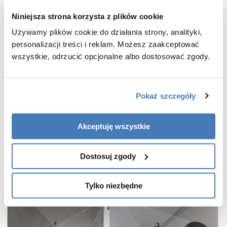
wsporniki równoległe do krawędzi szyby
Niniejsza strona korzysta z plików cookie
bezpieczne szkło hartowane przezroczyste o grubości 8 mm
Używamy plików cookie do działania strony, analityki,
powłoka Active Shield 2.0 ułatwiająca utrzymanie czystości
personalizacji treści i reklam. Możesz zaakceptować
praktyczny uchwyt drzwi
wszystkie, odrzucić opcjonalne albo dostosować zgody.
cienkie, niemal niewidoczne profile w kolorze stal szczotkowana
wieszak na ręcznik w zestawie
gwarancja 7 lat
Pokaż szczegóły
Akceptuję wszystkie
Dostosuj zgody
Tylko niezbędne