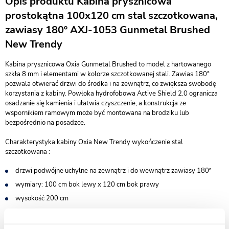
Opis produktu Kabina prysznicowa
prostokątna 100x120 cm stal szczotkowana,
zawiasy 180º AXJ-1053 Gunmetal Brushed
New Trendy
Kabina prysznicowa Oxia Gunmetal Brushed to model z hartowanego
szkła 8 mm i elementami w kolorze szczotkowanej stali. Zawias 180°
pozwala otwierać drzwi do środka i na zewnątrz, co zwiększa swobodę
korzystania z kabiny. Powłoka hydrofobowa Active Shield 2.0 ogranicza
osadzanie się kamienia i ułatwia czyszczenie, a konstrukcja ze
wspornikiem ramowym może być montowana na brodziku lub
bezpośrednio na posadzce.
Charakterystyka kabiny Oxia New Trendy wykończenie stal
szczotkowana :
drzwi podwójne uchylne na zewnątrz i do wewnątrz zawiasy 180º
wymiary: 100 cm bok lewy x 120 cm bok prawy
wysokość 200 cm
do kompletowania z brodzikiem lub bez - możliwy montaż na
posadzce