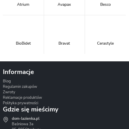
Atrium
Avapax
Besco
BioBidet
Bravat
Cerastyle
Informacje
Blog
Corsan
Gante
Hydrosan
Regulamin zakupów
Zwroty
Reklamacje produktów
Polityka prywatności
Gdzie się mieścimy
dom-lazienka.pl
Hydrostop
Inea
Invena
Baśniowa 3a