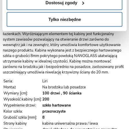
Dostosuj zgody
Kabina prysznicowa Liri to kwadratowa bądź prostokątna kabina z
drzwiami uchylnymi składanymi. Kabina uosabia prostotę formy dla ludzi
ceniących minimalizm, a zarazem funkcjonalność produktu.
Tylko niezbędne
Zaprojektowane składane drzwi pozwalają uzyskać wygodną szerokość
wejścia, jednocześnie pozwalając na zastosowanie kabiny w mniejszych
łazienkach. Wyróżniającym elementem tej kabiny jest funkcjonalny
system zawiasów pozwalający na otwieranie drzwi zarówno do
wewnątrz jak i na zewnątrz, który umożliwia komfortowe użytkowanie
naszego produktu. Kabina wykonana jest z bezpiecznego hartowanego
szkła o grubości 8mm pokrytego powłoką NANOGLASS ułatwiającą
utrzymanie kabiny w idealnej czystości. Kabinę można montować
zarówno na brodziku jak i bezpośrednio na posadzce, zastosowany profil
uszczelniający umożliwia niwelację krzywizny ściany do 20 mm.
Seria:
Liri
Montaż
Na brodziku lub posadzce
Wymiary [cm]:
100 drzwi , 90 ścianka
Wysokość kabiny [cm]:
200
Wypełnienie drzwi:
szkło hartowane
Kolor szkła:
przezroczyste
Grubość szkła [mm]:
8
Strony kabiny
kabina uniwersalna prawa / lewa