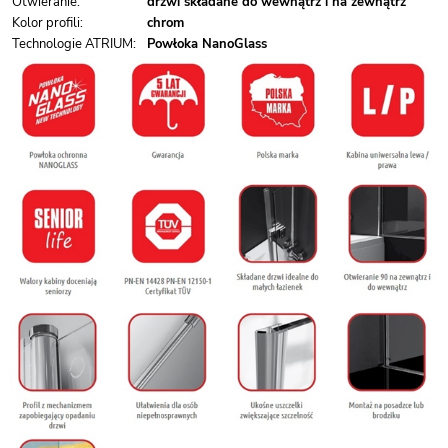
Otwieranie:
drzwi składane do wewnątrz i na zewnątrz
Kolor profili:
chrom
Technologie ATRIUM:
Powłoka NanoGlass