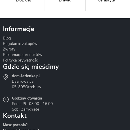
BioBidet
Bravat
Cerastyle
Informacje
Blog
Corsan
Gante
Hydrosan
Regulamin zakupów
Zwroty
Reklamacje produktów
Polityka prywatności
Gdzie się mieścimy
dom-lazienka.pl
Hydrostop
Inea
Invena
Baśniowa 3a
05-805
Otrębusy
Godziny otwarcia
Pon. - Pt.: 08:00 - 16:00
Sob.: Zamknięte
Kontakt
Liveno
Loge Garden
Massi
Masz pytania?