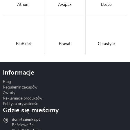
Atrium
Avapax
Besco
BioBidet
Bravat
Cerastyle
Informacje
Blog
Corsan
Gante
Hydrosan
Regulamin zakupów
Zwroty
Reklamacje produktów
Polityka prywatności
Gdzie się mieścimy
dom-lazienka.pl
Hydrostop
Inea
Invena
Baśniowa 3a