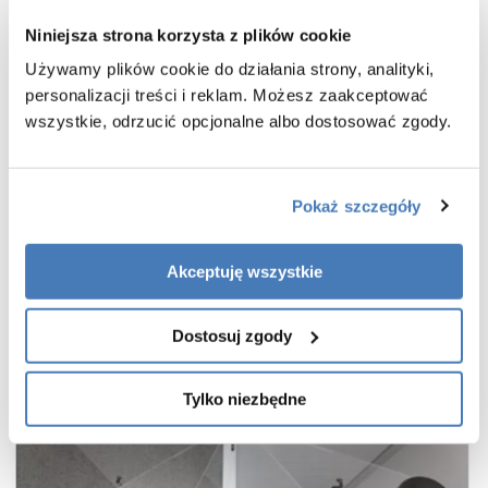
wsporniki równoległe do krawędzi szyby
Niniejsza strona korzysta z plików cookie
bezpieczne szkło hartowane przezroczyste o grubości 8 mm
Używamy plików cookie do działania strony, analityki,
powłoka Active Shield 2.0 ułatwiająca utrzymanie czystości
personalizacji treści i reklam. Możesz zaakceptować
praktyczny uchwyt drzwi
wszystkie, odrzucić opcjonalne albo dostosować zgody.
cienkie, niemal niewidoczne profile w kolorze stal szczotkowana
wieszak na ręcznik w zestawie
gwarancja 7 lat
Pokaż szczegóły
Akceptuję wszystkie
Dostosuj zgody
Tylko niezbędne