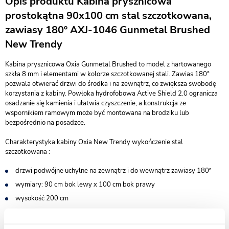
Opis produktu Kabina prysznicowa
prostokątna 90x100 cm stal szczotkowana,
zawiasy 180º AXJ-1046 Gunmetal Brushed
New Trendy
Kabina prysznicowa Oxia Gunmetal Brushed to model z hartowanego
szkła 8 mm i elementami w kolorze szczotkowanej stali. Zawias 180°
pozwala otwierać drzwi do środka i na zewnątrz, co zwiększa swobodę
korzystania z kabiny. Powłoka hydrofobowa Active Shield 2.0 ogranicza
osadzanie się kamienia i ułatwia czyszczenie, a konstrukcja ze
wspornikiem ramowym może być montowana na brodziku lub
bezpośrednio na posadzce.
Charakterystyka kabiny Oxia New Trendy wykończenie stal
szczotkowana :
drzwi podwójne uchylne na zewnątrz i do wewnątrz zawiasy 180º
wymiary: 90 cm bok lewy x 100 cm bok prawy
wysokość 200 cm
do kompletowania z brodzikiem lub bez - możliwy montaż na
posadzce