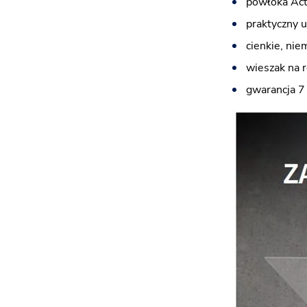
powłoka Acti
praktyczny 
cienkie, nie
wieszak na 
gwarancja 7 