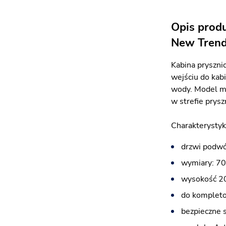
Opis prod
New Tren
Kabina prysznic
wejściu do kab
wody. Model mo
w strefie prys
Charakterystyk
drzwi podwó
wymiary: 70
wysokość 2
do kompleto
bezpieczne 