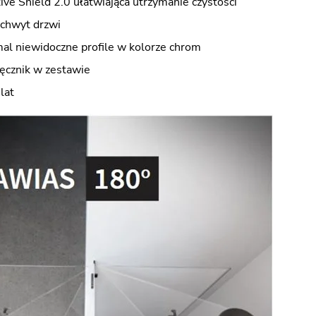
ve Shield 2.0 ułatwiająca utrzymanie czystości
uchwyt drzwi
mal niewidoczne profile w kolorze chrom
ręcznik w zestawie
lat