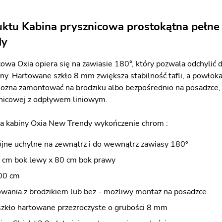
uktu Kabina prysznicowa prostokątna pełne
dy
owa Oxia opiera się na zawiasie 180°, który pozwala odchylić d
iny. Hartowane szkło 8 mm zwiększa stabilność tafli, a powłok
żna zamontować na brodziku albo bezpośrednio na posadzce, dl
znicowej z odpływem liniowym.
a kabiny Oxia New Trendy wykończenie chrom :
jne uchylne na zewnątrz i do wewnątrz zawiasy 180º
 cm bok lewy x 80 cm bok prawy
00 cm
wania z brodzikiem lub bez - możliwy montaż na posadzce
szkło hartowane przezroczyste o grubości 8 mm