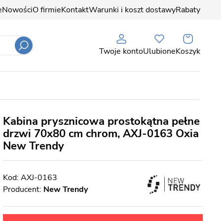
e
Nowości
O firmie
Kontakt
Warunki i koszt dostawy
Rabaty
Twoje konto
Ulubione
Koszyk
Kabina prysznicowa prostokątna pełne
drzwi 70x80 cm chrom, AXJ-0163 Oxia
New Trendy
AXJ-0163
Producent:
New Trendy