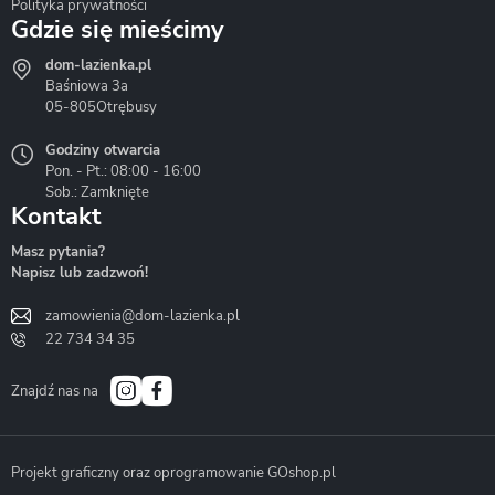
Polityka prywatności
Gdzie się mieścimy
dom-lazienka.pl
Hydrostop
Inea
Invena
Baśniowa 3a
05-805
Otrębusy
Godziny otwarcia
Pon. - Pt.: 08:00 - 16:00
Sob.: Zamknięte
Kontakt
Liveno
Loge Garden
Massi
Masz pytania?
Napisz lub zadzwoń!
zamowienia@dom-lazienka.pl
22 734 34 35
Mazur
Metal-Hurt
Moel
Bath&Spa
Znajdź nas na
Projekt graficzny oraz oprogramowanie GOshop.pl