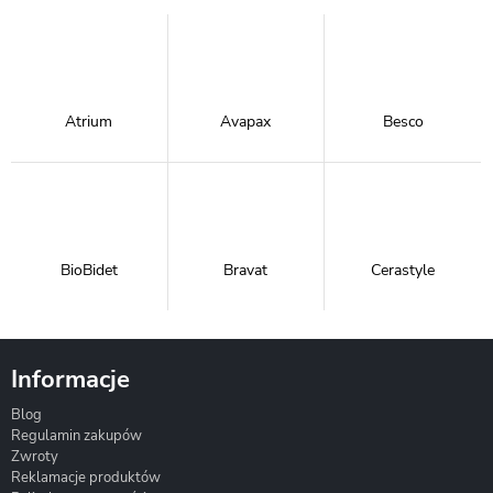
Atrium
Avapax
Besco
BioBidet
Bravat
Cerastyle
Informacje
Blog
Corsan
Gante
Hydrosan
Regulamin zakupów
Zwroty
Reklamacje produktów