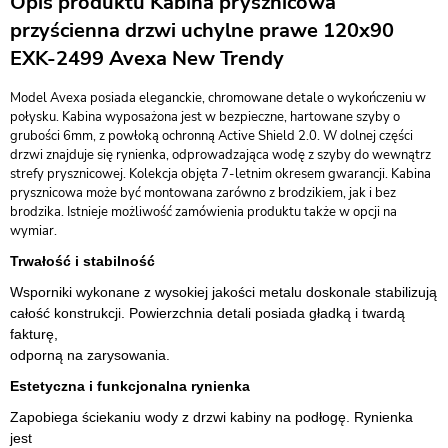
Opis produktu Kabina prysznicowa
przyścienna drzwi uchylne prawe 120x90
EXK-2499 Avexa New Trendy
Model Avexa posiada eleganckie, chromowane detale o wykończeniu w
połysku. Kabina wyposażona jest w bezpieczne, hartowane szyby o
grubości 6mm, z powłoką ochronną Active Shield 2.0. W dolnej części
drzwi znajduje się rynienka, odprowadzająca wodę z szyby do wewnątrz
strefy prysznicowej. Kolekcja objęta 7-letnim okresem gwarancji. Kabina
prysznicowa może być montowana zarówno z brodzikiem, jak i bez
brodzika. Istnieje możliwość zamówienia produktu także w opcji na
wymiar.
Trwałość i stabilność
Wsporniki wykonane z wysokiej jakości metalu doskonale stabilizują
całość konstrukcji. Powierzchnia detali posiada gładką i twardą
fakturę,
odporną na zarysowania.
Estetyczna i funkcjonalna rynienka
Zapobiega ściekaniu wody z drzwi kabiny na podłogę. Rynienka
jest