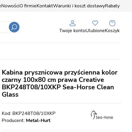
e
Nowości
O firmie
Kontakt
Warunki i koszt dostawy
Rabaty
Twoje konto
Ulubione
Koszyk
Kabina prysznicowa przyścienna kolor
czarny 100x80 cm prawa Creative
BKP248T08/10XKP Sea-Horse Clean
Glass
BKP248T08/10XKP
Producent:
Metal-Hurt