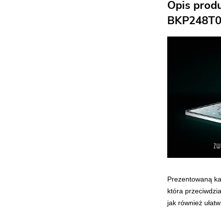
Opis prod
BKP248T08
Prezentowaną kab
która przeciwdz
jak również ułatw