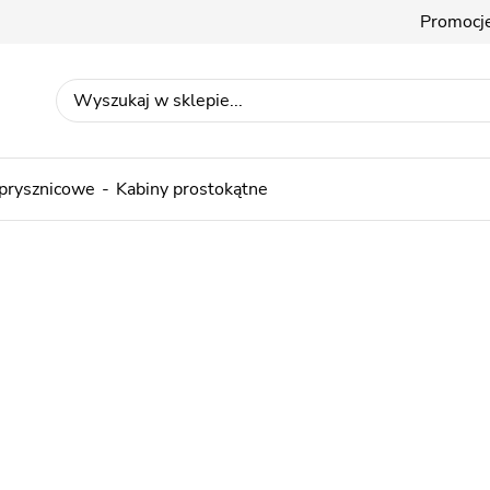
Promocj
 prysznicowe
Kabiny prostokątne