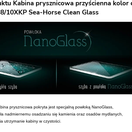
uktu Kabina prysznicowa przyścienna kolor
/10XKP Sea-Horse Clean Glass
ina prysznicowa pokryta jest specjalną powłoką NanoGlass,
iała nadmiernemu osadzaniu się kamienia oraz osadów mydlanych,
ia utrzymanie kabiny w czystości.