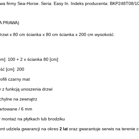
wa firmy Sea-Horse. Seria: Easy In. Indeks producenta: BKP248T08/10XK
A PRAWA)
rzwi x 80 cm ścianka x 80 cm ścianka x 200 cm wysokość.
cm]: 100 + 2 x ścianka 80 [cm]:
ść [cm]: 200
ofili czarny mat
 z funkcją unoszenia drzwi
chylne na zewnątrz
artowane / 6 mm
 montaż na płytkach lub brodziku
nt udziela gwarancji na okres
oraz gwarantuje serwis na terenie ca
2 lat