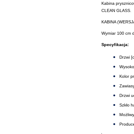
Kabina prysznico
CLEAN GLASS.
KABINA (WERSJ
Wymiar 100 cm d
Specyfikacja:
Drzwi [
Wysoko
Kolor pr
Zawiasy
Drzwi u
Szkło h
Możliwy
Produce