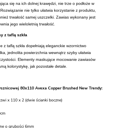
jąca się na ich dolnej krawędzi, nie trze o podłoże w
. Rozwiązanie nie tylko ułatwia korzystanie z produktu,
wnież trwałość samej uszczelki. Zawias wykonany jest
wnia jego wieloletnią trwałość.
 z taflą szkła
e z taflą szkła dopełniają eleganckie wzornictwo
dka, jednolita powierzchnia wewnątrz szyby ułatwia
w czystości. Elementy maskujące mocowanie zawiasów
mą kolorystykę, jak pozostałe detale.
ysznicowej 80x110 Avexa Copper Brushed New Trendy:
zwi x 110 x 2 (dwie ścianki boczne)
0cm
ane o grubości 6mm