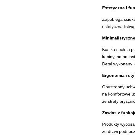
Estetyczna i fu
Zapobiega ścieka
estetyczną listw
Minimalistyczn
Kostka spełnia po
kabiny, natomiast
Detal wykonany je
Ergonomia i sty
Obustronny uchwy
na komfortowe uż
ze strefy pryszn
Zawias z funkc
Produkty wyposaż
że drzwi podnoszą