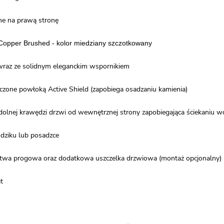
ne na prawą stronę
Copper Brushed - kolor miedziany szczotkowany
 wraz ze solidnym eleganckim wspornikiem
eczone powłoką Active Shield (zapobiega osadzaniu kamienia)
 dolnej krawędzi drzwi od wewnętrznej strony zapobiegająca ściekaniu 
dziku lub posadzce
stwa progowa oraz dodatkowa uszczelka drzwiowa (montaż opcjonalny)
t