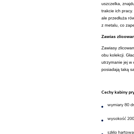
uszczelka, znajdu
trakcie ich pracy
ale przedłuża ró
z metalu, co zape
Zawias zlicowany
Zawiasy zlicowan
obu kolekcji. Gła
utrzymanie jej 
posiadają taką sa
Cechy kabiny pr
wymiary 80 dr
wysokość 20
szkło hartow