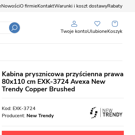
e
Nowości
O firmie
Kontakt
Warunki i koszt dostawy
Rabaty
Twoje konto
Ulubione
Koszyk
Kabina prysznicowa przyścienna prawa
80x110 cm EXK-3724 Avexa New
Trendy Copper Brushed
EXK-3724
Producent:
New Trendy