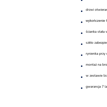
drzwi otwiera
wykończenie 
ścianka stała
szkło zabezpi
rynienka przy
montaż na bro
w zestawie li
gwarancja 7 la