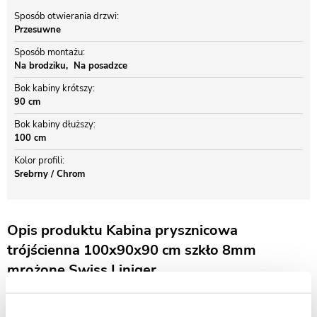
Sposób otwierania drzwi
Przesuwne
Sposób montażu
Na brodziku
Na posadzce
Bok kabiny krótszy
90 cm
Bok kabiny dłuższy
100 cm
Kolor profili
Srebrny / Chrom
Opis produktu Kabina prysznicowa
trójścienna 100x90x90 cm szkło 8mm
mrożone Swiss Liniger
KABINA PRYSZNICOWA PRZYŚCIENNA SWISS LINIGER -
EUROSMART