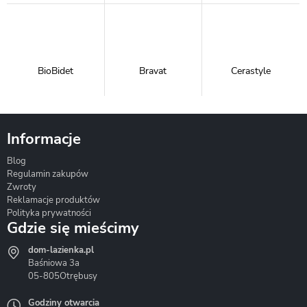
BioBidet
Bravat
Cerastyle
Informacje
Blog
Corsan
Gante
Hydrosan
Regulamin zakupów
Zwroty
Reklamacje produktów
Polityka prywatności
Gdzie się mieścimy
dom-lazienka.pl
Hydrostop
Inea
Invena
Baśniowa 3a
05-805
Otrębusy
Godziny otwarcia