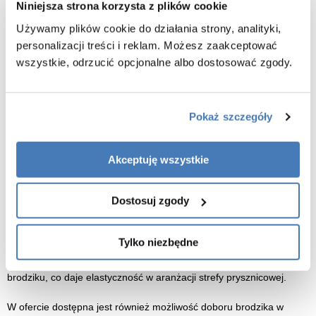
Niniejsza strona korzysta z plików cookie
Bezpieczne szkło hartowane 8mm z technologią Easy Clean
Używamy plików cookie do działania strony, analityki,
Przedstawiamy nowoczesną, trójścienną kabinę prysznicową
personalizacji treści i reklam. Możesz zaakceptować
przesuwną Swiss-Liniger CV20P – solidne i estetyczne rozwiązanie
wszystkie, odrzucić opcjonalne albo dostosować zgody.
do każdej łazienki, zaprojektowane z myślą o wygodzie i
funkcjonalności. Model ten wyróżnia się zastosowaniem grubego
szkła hartowanego o grubości 8 mm w wersji mrożonej, które
zapewnia większą prywatność oraz elegancki, matowy efekt.
Pokaż szczegóły
Kabina oparta jest na wytrzymałych, aluminiowych profilach w
wykończeniu chrom, co nadaje całości nowoczesny i industrialny
charakter, doskonale wpisujący się w aktualne trendy wnętrzarskie.
Akceptuję wszystkie
System drzwi przesuwnych typu U zapewnia łatwe i płynne
Dostosuj zgody
otwieranie, a także wysoką szczelność i wygodę codziennego
użytkowania. Szeroka gama dostępnych wymiarów pozwala
precyzyjnie dopasować kabinę do różnych układów i wielkości
Tylko niezbędne
łazienek – zarówno tych mniejszych, jak i przestronnych. Kabina
CV20P może być instalowana bezpośrednio na posadzce lub na
brodziku, co daje elastyczność w aranżacji strefy prysznicowej.
W ofercie dostępna jest również możliwość doboru brodzika w