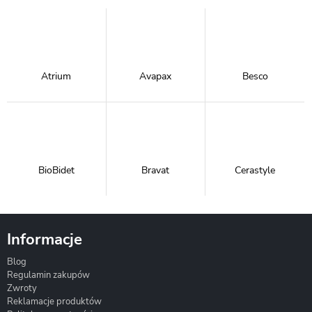
Atrium
Avapax
Besco
BioBidet
Bravat
Cerastyle
Informacje
Blog
Corsan
Gante
Hydrosan
Regulamin zakupów
Zwroty
Reklamacje produktów