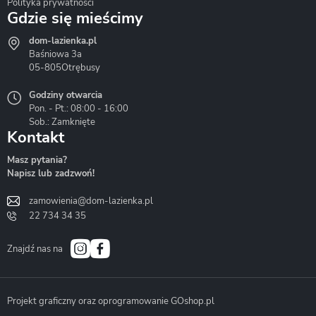
Polityka prywatności
Gdzie się mieścimy
dom-lazienka.pl
Hydrostop
Inea
Invena
Baśniowa 3a
05-805
Otrębusy
Godziny otwarcia
Pon. - Pt.: 08:00 - 16:00
Sob.: Zamknięte
Kontakt
Liveno
Loge Garden
Massi
Masz pytania?
Napisz lub zadzwoń!
zamowienia@dom-lazienka.pl
22 734 34 35
Mazur
Metal-Hurt
Moel
Bath&Spa
Znajdź nas na
Projekt graficzny oraz oprogramowanie GOshop.pl