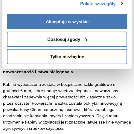
Chromowane profile – trwałość, odporność i elegancki połysk
Pokaż szczegóły
Aluminiowe profile w wykończeniu chrom połysk zapewniają nie
Akceptuję wszystkie
tylko wyjątkową estetykę, ale też odporność na wilgoć, korozję i
codzienne użytkowanie. Ich nowoczesny wygląd sprawia, że kabina
idealnie wpisuje się w stylistykę współczesnych łazienek, świetnie
Dostosuj zgody
komponując się z armaturą i dodatkami w kolorze chromu. Solidne
zawiasy i mocowania gwarantują stabilność i komfort użytkowania
przez wiele lat.
Tylko niezbędne
Szkło grafitowe hartowane 6 mm z powłoką Easy Clean –
nowoczesność i łatwa pielęgnacja
Kabina wyposażona została w bezpieczne szkło grafitowe o
grubości 6 mm, które nadaje wnętrzu elegancki, nowoczesny
charakter i zapewnia więcej prywatności niż klasyczne szkło
przezroczyste. Powierzchnia szkła została pokryta innowacyjną
powłoką Easy Clean nanoszoną laserowo, która zapobiega
osadzaniu się kamienia, mydła i zanieczyszczeń. Dzięki temu
utrzymanie kabiny w czystości jest znacznie łatwiejsze i nie wymaga
agresywnych środków czystości.