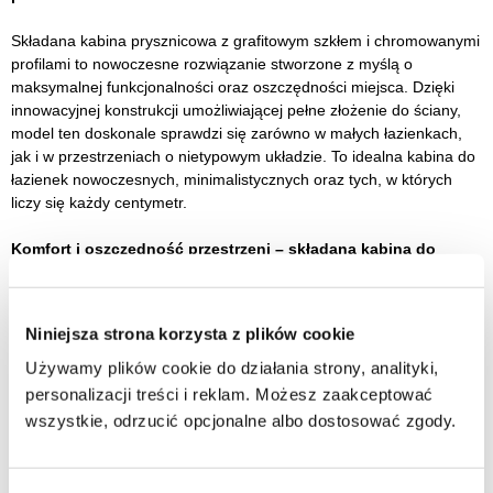
Składana kabina prysznicowa z grafitowym szkłem i chromowanymi
profilami to nowoczesne rozwiązanie stworzone z myślą o
maksymalnej funkcjonalności oraz oszczędności miejsca. Dzięki
innowacyjnej konstrukcji umożliwiającej pełne złożenie do ściany,
model ten doskonale sprawdzi się zarówno w małych łazienkach,
jak i w przestrzeniach o nietypowym układzie. To idealna kabina do
łazienek nowoczesnych, minimalistycznych oraz tych, w których
liczy się każdy centymetr.
Komfort i oszczędność przestrzeni – składana kabina do
zadań specjalnych
Projekt kabiny bazuje na systemie składanym, który umożliwia
Niniejsza strona korzysta z plików cookie
całkowite złożenie ścian do wewnątrz i na zewnątrz, dzięki czemu
strefa prysznicowa staje się niemal niewidoczna po użyciu. To
Używamy plików cookie do działania strony, analityki,
rozwiązanie dedykowane osobom ceniącym wygodę, a także
personalizacji treści i reklam. Możesz zaakceptować
użytkownikom starszym lub z ograniczeniami ruchowymi, dla
wszystkie, odrzucić opcjonalne albo dostosować zgody.
których liczy się łatwy dostęp do wnętrza kabiny bez barier i
progów.