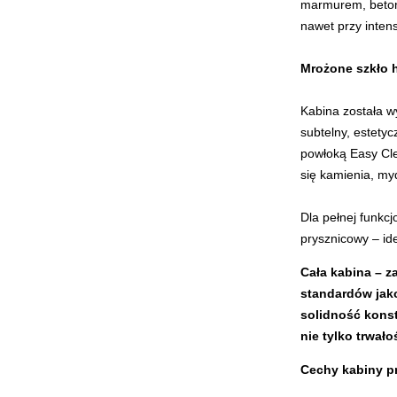
marmurem, betone
nawet przy inte
Mrożone szkło h
Kabina została w
subtelny, estety
powłoką Easy Cle
się kamienia, myd
Dla pełnej funkc
prysznicowy – ide
Cała kabina – 
standardów jako
solidność konst
nie tylko trwało
Cechy kabiny p