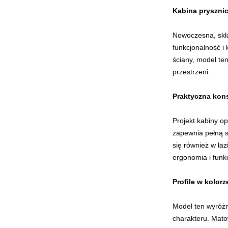
Kabina prysznic
Nowoczesna, skła
funkcjonalność i 
ściany, model te
przestrzeni.
Praktyczna kons
Projekt kabiny op
zapewnia pełną s
się również w ła
ergonomia i funk
Profile w kolorz
Model ten wyróżn
charakteru. Mato