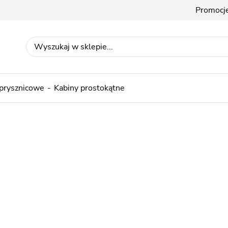
Promocj
 prysznicowe
Kabiny prostokątne