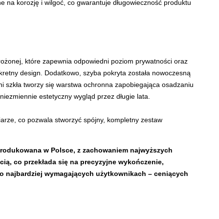
e na korozję i wilgoć, co gwarantuje długowieczność produktu
ożonej, które zapewnia odpowiedni poziom prywatności oraz
yskretny design. Dodatkowo, szyba pokryta została nowoczesną
ni szkła tworzy się warstwa ochronna zapobiegająca osadzaniu
 niezmiennie estetyczny wygląd przez długie lata.
iarze, co pozwala stworzyć spójny, kompletny zestaw
wyprodukowana w Polsce, z zachowaniem najwyższych
cią, co przekłada się na precyzyjne wykończenie,
ą o najbardziej wymagających użytkownikach – ceniących