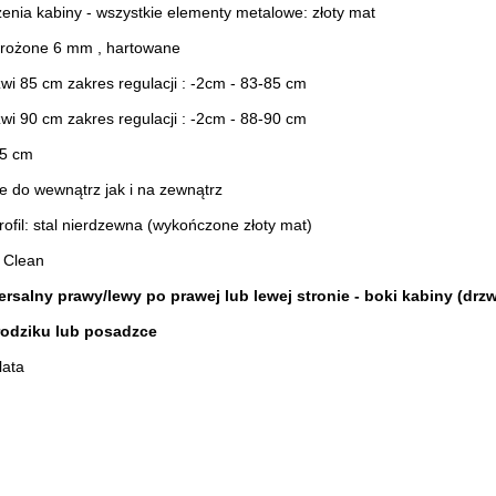
enia kabiny - wszystkie elementy metalowe: złoty mat
 mrożone 6 mm , hartowane
wi 85 cm zakres regulacji : -2cm - 83-85 cm
wi 90 cm zakres regulacji : -2cm - 88-90 cm
95 cm
e do wewnątrz jak i na zewnątrz
rofil: stal nierdzewna (wykończone złoty mat)
 Clean
rsalny prawy/lewy po prawej lub lewej stronie - boki kabiny (dr
rodziku lub posadzce
lata