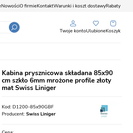
e
Nowości
O firmie
Kontakt
Warunki i koszt dostawy
Rabaty
Twoje konto
Ulubione
Koszyk
Kabina prysznicowa składana 85x90
cm szkło 6mm mrożone profile złoty
mat Swiss Liniger
D1200-85x90GBF
Producent:
Swiss Liniger