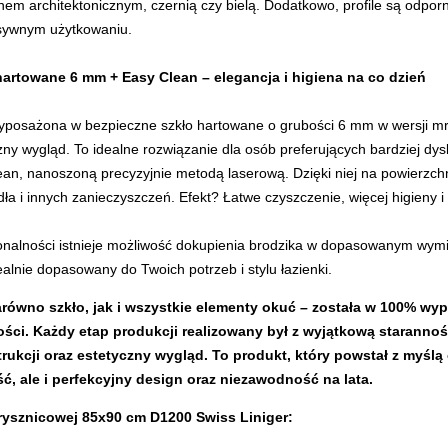
m architektonicznym, czernią czy bielą. Dodatkowo, profile są odporn
nsywnym użytkowaniu.
artowane 6 mm + Easy Clean – elegancja i higiena na co dzień
yposażona w bezpieczne szkło hartowane o grubości 6 mm w wersji mr
czny wygląd. To idealne rozwiązanie dla osób preferujących bardziej d
an, nanoszoną precyzyjnie metodą laserową. Dzięki niej na powierzch
ła i innych zanieczyszczeń. Efekt? Łatwe czyszczenie, więcej higieny i
jonalności istnieje możliwość dokupienia brodzika w dopasowanym wym
alnie dopasowany do Twoich potrzeb i stylu łazienki.
zarówno szkło, jak i wszystkie elementy okuć – została w 100% 
ści. Każdy etap produkcji realizowany był z wyjątkową starannoś
rukcji oraz estetyczny wygląd. To produkt, który powstał z myśl
ść, ale i perfekcyjny design oraz niezawodność na lata.
rysznicowej 85x90 cm D1200 Swiss Liniger: