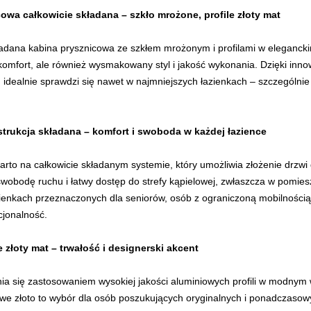
owa całkowicie składana – szkło mrożone, profile złoty mat
dana kabina prysznicowa ze szkłem mrożonym i profilami w eleganckim,
komfort, ale również wysmakowany styl i jakość wykonania. Dzięki innow
n idealnie sprawdzi się nawet w najmniejszych łazienkach – szczególni
trukcja składana – komfort i swoboda w każdej łazience
arto na całkowicie składanym systemie, który umożliwia złożenie drzwi 
wobodę ruchu i łatwy dostęp do strefy kąpielowej, zwłaszcza w pomie
zienkach przeznaczonych dla seniorów, osób z ograniczoną mobilnością
cjonalność.
e złoty mat – trwałość i designerski akcent
ia się zastosowaniem wysokiej jakości aluminiowych profili w modnym 
we złoto to wybór dla osób poszukujących oryginalnych i ponadczaso