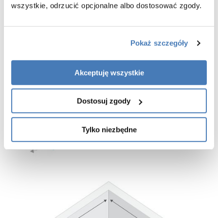
z pozostałymi częściami kabiny prysznicowej
wszystkie, odrzucić opcjonalne albo dostosować zgody.
-
gwarancja 3 lata
Pokaż szczegóły
Akceptuję wszystkie
Dostosuj zgody
Tylko niezbędne