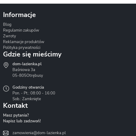
Informacje
Blog
Corsan
Gante
Hydrosan
Regulamin zakupów
Zwroty
Reklamacje produktów
Polityka prywatności
Gdzie się mieścimy
dom-lazienka.pl
Hydrostop
Inea
Invena
Baśniowa 3a
05-805
Otrębusy
Godziny otwarcia
Pon. - Pt.: 08:00 - 16:00
Sob.: Zamknięte
Kontakt
Liveno
Loge Garden
Massi
Masz pytania?
Napisz lub zadzwoń!
zamowienia@dom-lazienka.pl