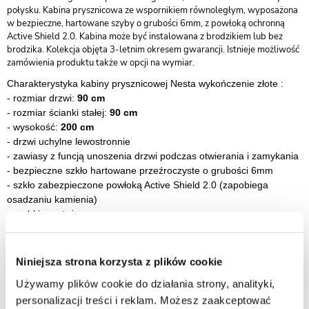
połysku. Kabina prysznicowa ze wspornikiem równoległym, wyposażona
w bezpieczne, hartowane szyby o grubości 6mm, z powłoką ochronną
Active Shield 2.0. Kabina może być instalowana z brodzikiem lub bez
brodzika. Kolekcja objęta 3-letnim okresem gwarancji. Istnieje możliwość
zamówienia produktu także w opcji na wymiar.
Charakterystyka kabiny prysznicowej Nesta wykończenie złote :
- rozmiar drzwi:
90 cm
- rozmiar ścianki stałej:
90 cm
- wysokość:
200 cm
- drzwi uchylne lewostronnie
- zawiasy z funcją unoszenia drzwi podczas otwierania i zamykania
- bezpieczne szkło hartowane przeźroczyste o grubości 6mm
-
szkło zabezpieczone powłoką Active Shield 2.0 (zapobiega
osadzaniu kamienia)
-
szybki montaż
-
drzwi przystosowane do montażu bezpośrednio na posadzce lub
brodziku
-
montaż z listwą progową lub bez
Niniejsza strona korzysta z plików cookie
- listwa progowa jest elementem pomocnym w zachowaniu lepszej
Używamy plików cookie do działania strony, analityki,
szczelności, jednak jej montaż nie jest koniecznością
personalizacji treści i reklam. Możesz zaakceptować
- listwa progowa oraz dodatkowa uszczelka znajdują się w zestawie