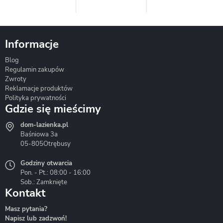
Informacje
Blog
Corsan
Gante
Hydrosan
Regulamin zakupów
Zwroty
Reklamacje produktów
Polityka prywatności
Gdzie się mieścimy
dom-lazienka.pl
Hydrostop
Inea
Invena
Baśniowa 3a
05-805
Otrębusy
Godziny otwarcia
Pon. - Pt.: 08:00 - 16:00
Sob.: Zamknięte
Kontakt
Liveno
Loge Garden
Massi
Masz pytania?
Napisz lub zadzwoń!