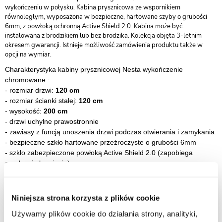
wykończeniu w połysku. Kabina prysznicowa ze wspornikiem
równoległym, wyposażona w bezpieczne, hartowane szyby o grubości
6mm, z powłoką ochronną Active Shield 2.0. Kabina może być
instalowana z brodzikiem lub bez brodzika. Kolekcja objęta 3-letnim
okresem gwarancji. Istnieje możliwość zamówienia produktu także w
opcji na wymiar.
Charakterystyka kabiny prysznicowej Nesta wykończenie
chromowane :
- rozmiar drzwi:
120 cm
- rozmiar ścianki stałej:
120 cm
- wysokość:
200 cm
- drzwi uchylne prawostronnie
- zawiasy z funcją unoszenia drzwi podczas otwierania i zamykania
- bezpieczne szkło hartowane przeźroczyste o grubości 6mm
-
szkło zabezpieczone powłoką Active Shield 2.0 (zapobiega
osadzaniu kamienia)
-
szybki montaż
-
drzwi przystosowane do montażu bezpośrednio na posadzce lub
brodziku
Niniejsza strona korzysta z plików cookie
-
montaż z listwą progową lub bez
Używamy plików cookie do działania strony, analityki,
- listwa progowa jest elementem pomocnym w zachowaniu lepszej