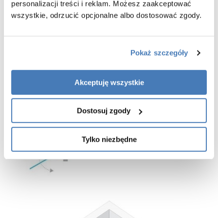
personalizacji treści i reklam. Możesz zaakceptować
szczelności, jednak jej montaż nie jest koniecznością
- listwa progowa oraz dodatkowa uszczelka znajdują się w zestawie
wszystkie, odrzucić opcjonalne albo dostosować zgody.
z pozostałymi częściami kabiny prysznicowej
-
gwarancja 3 lata
Pokaż szczegóły
Akceptuję wszystkie
Dostosuj zgody
Tylko niezbędne