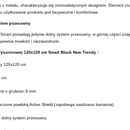
z metalu, charakteryzuje się minimalistycznym designem. Element znaj
mu użytkowanie produktu jest bezpieczne i komfortowe.
stem przesuwny
i Smart posiadają jedynie dolny system przesuwny, w górnej części zna
apewnia trwałość i niezawodność.
rysznicowej 120x120 cm
Smart Black New Trendy
:
ny 120x120 cm
0 cm
ane o grubości 8 mm
eczone powłoką Active Shield (zapobiega osadzaniu kamienia)
dolny system przesuwny