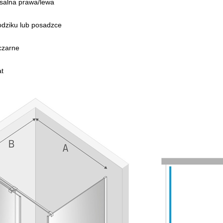
salna prawa/lewa
odziku lub posadzce
czarne
at