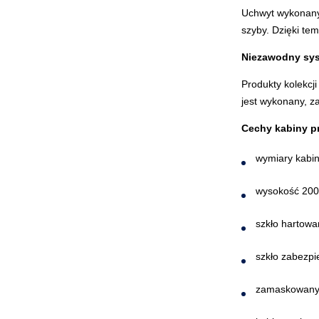
Uchwyt wykonany 
szyby. Dzięki te
Niezawodny sy
Produkty kolekcj
jest wykonany, z
Cechy kabiny p
wymiary kabi
wysokość 20
szkło hartow
szkło zabezpi
zamaskowany 