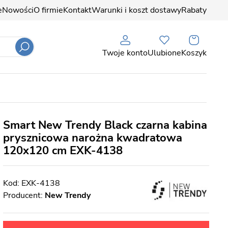
e
Nowości
O firmie
Kontakt
Warunki i koszt dostawy
Rabaty
Twoje konto
Ulubione
Koszyk
Smart New Trendy Black czarna kabina
prysznicowa narożna kwadratowa
120x120 cm EXK-4138
EXK-4138
Producent:
New Trendy