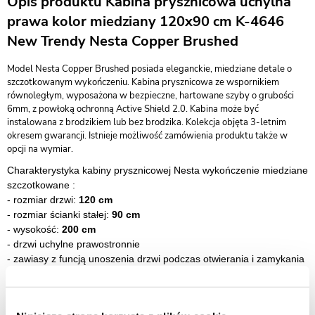
Opis produktu Kabina prysznicowa uchylna
prawa kolor miedziany 120x90 cm K-4646
New Trendy Nesta Copper Brushed
Model Nesta Copper Brushed posiada eleganckie, miedziane detale o
szczotkowanym wykończeniu. Kabina prysznicowa ze wspornikiem
równoległym, wyposażona w bezpieczne, hartowane szyby o grubości
6mm, z powłoką ochronną Active Shield 2.0. Kabina może być
instalowana z brodzikiem lub bez brodzika. Kolekcja objęta 3-letnim
okresem gwarancji. Istnieje możliwość zamówienia produktu także w
opcji na wymiar.
Charakterystyka kabiny prysznicowej Nesta wykończenie miedziane
szczotkowane :
- rozmiar drzwi:
120 cm
- rozmiar ścianki stałej:
90 cm
- wysokość:
200 cm
- drzwi uchylne prawostronnie
- zawiasy z funcją unoszenia drzwi podczas otwierania i zamykania
- bezpieczne szkło hartowane przeźroczyste o grubości 6mm
-
szkło zabezpieczone powłoką Active Shield 2.0 (zapobiega
osadzaniu kamienia)