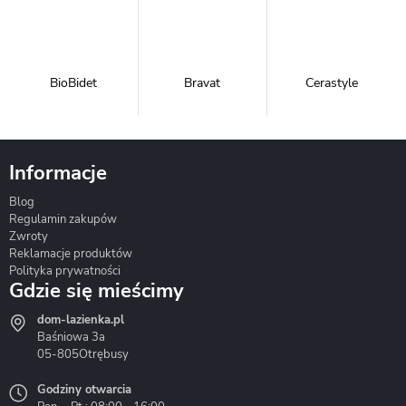
BioBidet
Bravat
Cerastyle
Informacje
Blog
Corsan
Gante
Hydrosan
Regulamin zakupów
Zwroty
Reklamacje produktów
Polityka prywatności
Gdzie się mieścimy
dom-lazienka.pl
Hydrostop
Inea
Invena
Baśniowa 3a
05-805
Otrębusy
Godziny otwarcia