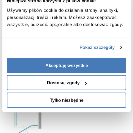
Niniejsza strona korzysta z plików cookie
-
szybki montaż
-
drzwi przystosowane do montażu bezpośrednio na posadzce lub
Używamy plików cookie do działania strony, analityki,
brodziku
personalizacji treści i reklam. Możesz zaakceptować
-
montaż z listwą progową lub bez
wszystkie, odrzucić opcjonalne albo dostosować zgody.
- listwa progowa jest elementem pomocnym w zachowaniu lepszej
szczelności, jednak jej montaż nie jest koniecznością
- listwa progowa oraz dodatkowa uszczelka znajdują się w zestawie
z pozostałymi częściami kabiny prysznicowej
Pokaż szczegóły
-
gwarancja 3 lata
Akceptuję wszystkie
Dostosuj zgody
Tylko niezbędne