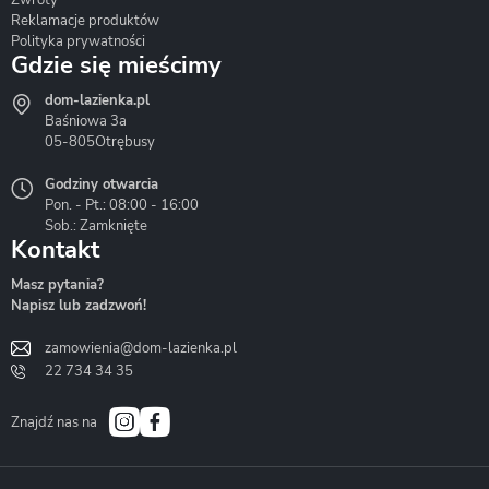
Reklamacje produktów
Polityka prywatności
Gdzie się mieścimy
dom-lazienka.pl
Hydrostop
Inea
Invena
Baśniowa 3a
05-805
Otrębusy
Godziny otwarcia
Pon. - Pt.: 08:00 - 16:00
Sob.: Zamknięte
Kontakt
Liveno
Loge Garden
Massi
Masz pytania?
Napisz lub zadzwoń!
zamowienia@dom-lazienka.pl
22 734 34 35
Mazur
Metal-Hurt
Moel
Bath&Spa
Znajdź nas na