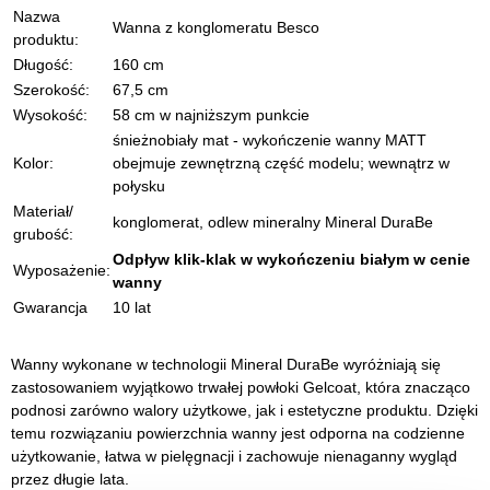
Nazwa
Wanna z konglomeratu Besco
produktu:
Długość:
160 cm
Szerokość:
67,5 cm
Wysokość:
58 cm w najniższym punkcie
śnieżnobiały mat - wykończenie wanny MATT
Kolor:
obejmuje zewnętrzną część modelu; wewnątrz w
połysku
Materiał/
konglomerat, odlew mineralny Mineral DuraBe
grubość:
Odpływ klik-klak w wykończeniu białym w cenie
Wyposażenie:
wanny
Gwarancja
10 lat
Wanny wykonane w technologii Mineral DuraBe wyróżniają się
zastosowaniem wyjątkowo trwałej powłoki Gelcoat, która znacząco
podnosi zarówno walory użytkowe, jak i estetyczne produktu. Dzięki
temu rozwiązaniu powierzchnia wanny jest odporna na codzienne
użytkowanie, łatwa w pielęgnacji i zachowuje nienaganny wygląd
przez długie lata.