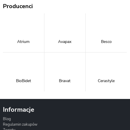
Producenci
Atrium
Avapax
Besco
BioBidet
Bravat
Cerastyle
Informacje
Blog
Corsan
Gante
Hydrosan
Regulamin zakupów
Zwroty