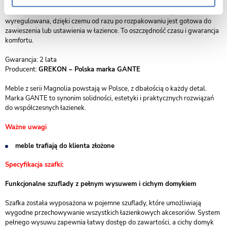
Szafka dostarczana jest do klienta w pełni złożona i wstępnie
wyregulowana, dzięki czemu od razu po rozpakowaniu jest gotowa do
zawieszenia lub ustawienia w łazience. To oszczędność czasu i gwarancja
komfortu.
Gwarancja: 2 lata
Producent:
GREKON – Polska marka GANTE
Meble z serii Magnolia powstają w Polsce, z dbałością o każdy detal.
Marka GANTE to synonim solidności, estetyki i praktycznych rozwiązań
do współczesnych łazienek.
Ważne uwagi
meble trafiają do klienta złożone
Specyfikacja szafki:
Funkcjonalne szuflady z pełnym wysuwem i cichym domykiem
Szafka została wyposażona w pojemne szuflady, które umożliwiają
wygodne przechowywanie wszystkich łazienkowych akcesoriów. System
pełnego wysuwu zapewnia łatwy dostęp do zawartości, a cichy domyk