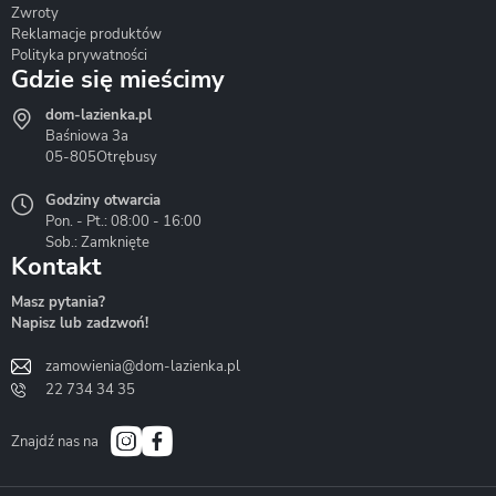
Zwroty
Reklamacje produktów
Polityka prywatności
Gdzie się mieścimy
dom-lazienka.pl
Hydrostop
Inea
Invena
Baśniowa 3a
05-805
Otrębusy
Godziny otwarcia
Pon. - Pt.: 08:00 - 16:00
Sob.: Zamknięte
Kontakt
Liveno
Loge Garden
Massi
Masz pytania?
Napisz lub zadzwoń!
zamowienia@dom-lazienka.pl
22 734 34 35
Mazur
Metal-Hurt
Moel
Bath&Spa
Znajdź nas na