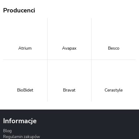
Producenci
Atrium
Avapax
Besco
BioBidet
Bravat
Cerastyle
Informacje
Blog
Corsan
Gante
Hydrosan
Regulamin zakupów