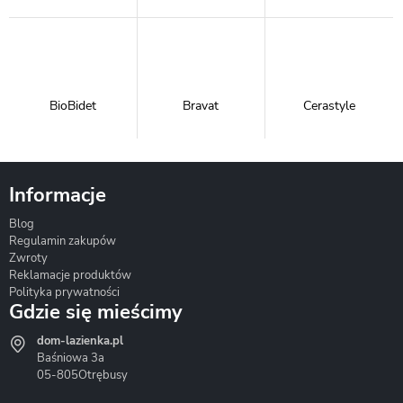
BioBidet
Bravat
Cerastyle
Informacje
Blog
Corsan
Gante
Hydrosan
Regulamin zakupów
Zwroty
Reklamacje produktów
Polityka prywatności
Gdzie się mieścimy
dom-lazienka.pl
Hydrostop
Inea
Invena
Baśniowa 3a
05-805
Otrębusy