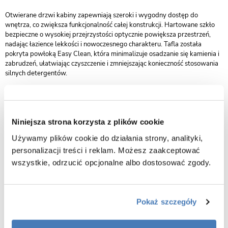
Otwierane drzwi kabiny zapewniają szeroki i wygodny dostęp do
wnętrza, co zwiększa funkcjonalność całej konstrukcji. Hartowane szkło
bezpieczne o wysokiej przejrzystości optycznie powiększa przestrzeń,
nadając łazience lekkości i nowoczesnego charakteru. Tafla została
pokryta powłoką Easy Clean, która minimalizuje osadzanie się kamienia i
zabrudzeń, ułatwiając czyszczenie i zmniejszając konieczność stosowania
silnych detergentów.
Dopracowane detale, odporne na wilgoć i korozję profile aluminiowe oraz
staranne wykończenie sprawiają, że kabina Atlas zachowuje swój
elegancki wygląd przez lata intensywnego użytkowania. To propozycja
dla osób, które cenią trwałość, funkcjonalność i nowoczesny design w
Niniejsza strona korzysta z plików cookie
najlepszym wydaniu.
Używamy plików cookie do działania strony, analityki,
personalizacji treści i reklam. Możesz zaakceptować
wszystkie, odrzucić opcjonalne albo dostosować zgody.
Pokaż szczegóły