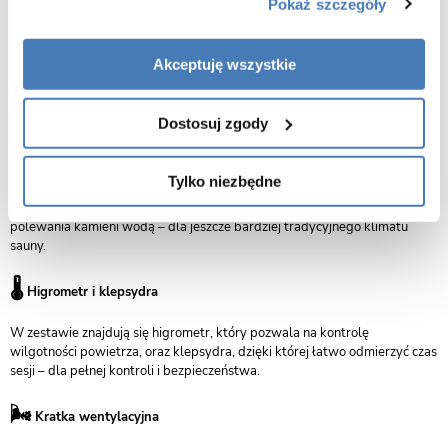
🌈
Koloroterapia LED + lampy solne
Pokaż szczegóły
Wnętrze kabiny wyposażono w listwę LED z funkcją zmiany kolorów (7
barw) oraz 2 dekoracyjne panele solne (po 8 cegiełek każdy). Efekty
Akceptuję wszystkie
świetlne wspierają odprężenie i poprawiają nastrój, a sól wspomaga
jakość powietrza i zdrowie dróg oddechowych.
Dostosuj zgody
💡
Oświetlenie sufitowe + naturalne dodatki
Tylko niezbędne
Dodatkowa lampa montowana przy suficie zapewnia przyjemne,
rozproszone światło. W komplecie znajduje się także ceber z chochlą do
polewania kamieni wodą – dla jeszcze bardziej tradycyjnego klimatu
sauny.
🌡️
Higrometr i klepsydra
W zestawie znajdują się higrometr, który pozwala na kontrolę
wilgotności powietrza, oraz klepsydra, dzięki której łatwo odmierzyć czas
sesji – dla pełnej kontroli i bezpieczeństwa.
🌬️
Kratka wentylacyjna