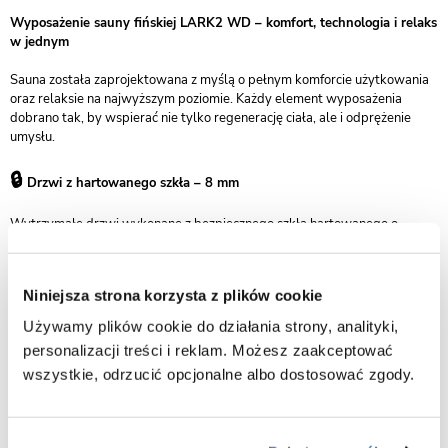
Wyposażenie sauny fińskiej LARK2 WD – komfort, technologia i relaks
w jednym
Sauna została zaprojektowana z myślą o pełnym komforcie użytkowania
oraz relaksie na najwyższym poziomie. Każdy element wyposażenia
dobrano tak, by wspierać nie tylko regenerację ciała, ale i odprężenie
umysłu.
🔒
Drzwi z hartowanego szkła – 8 mm
Wytrzymałe drzwi wykonane z bezpiecznego szkła hartowanego o
grubości 8 mm zapewniają odporność na uderzenia oraz działanie
wysokiej temperatury, gwarantując komfort i bezpieczeństwo
użytkownika.
Niniejsza strona korzysta z plików cookie
🔥
Używamy plików cookie do działania strony, analityki,
Piec Harvia Vega BC35 – 3,5 kW z kamieniami
personalizacji treści i reklam. Możesz zaakceptować
Wydajny i energooszczędny piec Harvia o mocy 3,5 kW to serce każdej
wszystkie, odrzucić opcjonalne albo dostosować zgody.
sesji saunowej. Zapewnia szybkie i równomierne nagrzewanie, stabilną
temperaturę oraz długowieczność dzięki fińskiej jakości wykonania.