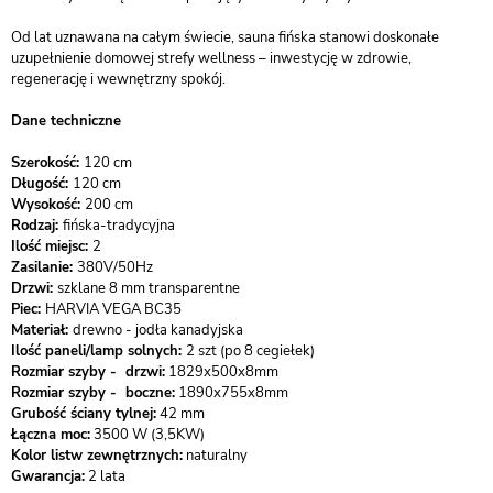
Od lat uznawana na całym świecie, sauna fińska stanowi doskonałe
uzupełnienie domowej strefy wellness – inwestycję w zdrowie,
regenerację i wewnętrzny spokój.
Dane techniczne
Szerokość:
120 cm
Długość:
120 cm
Wysokość:
200 cm
Rodzaj:
fińska-tradycyjna
Ilość miejsc:
2
Zasilanie:
380V/50Hz
Drzwi:
szklane 8 mm transparentne
Piec:
HARVIA VEGA BC35
Materiał:
drewno - jodła kanadyjska
Ilość paneli/lamp solnych:
2 szt (po 8 cegiełek)
Rozmiar szyby - drzwi:
1829x500x8mm
Rozmiar szyby - boczne:
1890x755x8mm
Grubość ściany tylnej:
42 mm
Łączna moc:
3500 W (3,5KW)
Kolor listw zewnętrznych:
naturalny
Gwarancja:
2 lata