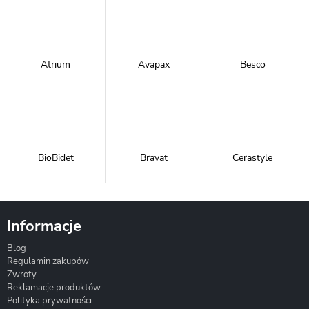
Atrium
Avapax
Besco
BioBidet
Bravat
Cerastyle
Informacje
Blog
Corsan
Gante
Hydrosan
Regulamin zakupów
Zwroty
Reklamacje produktów
Polityka prywatności