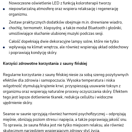
Nowoczesne oświetlenie LED z funkcją koloroterapii tworzy
niepowtarzalną atmosferę oraz wspiera relaksację i regenerację
organizmu.
Zestaw praktycznych dodatków obejmuje m.in. drewniane wiadro,
chochlę, termometr, klepsydrę, a także moduł Bluetooth i głośniki,
umożliwiające słuchanie ulubionej muzyki podczas sesji.
Całość dopełniają dwie dekoracyjne lampy solne, które nie tylko
wpływają na klimat wnętrza, ale również wspierają układ oddechowy
i poprawiają kondycję skóry.
Korzyści zdrowotne korzystania z sauny fińskiej
Regularne korzystanie z sauny fińskiej niesie za sobą szereg pozytywnych
efektów dla zdrowia i samopoczucia. Wysoka temperatura i niska
wilgotność stymulują krążenie krwi, przyspieszają usuwanie toksyn z
organizmu oraz wspierają naturalne procesy oczyszczania skóry. Efektem
tego jest lepsze dotlenienie tkanek, redukcja cellulitu i widoczne
ujędrnienie skóry.
Seanse w saunie sprzyjają również harmonii psychofizycznej – odprężają
mięśnie, obniżają poziom stresu i napięcia, a także poprawiają jakość snu.
To sprawia, że sauna fińska jest nie tylko miejscem relaksu, ale również
skutecznym narzędziem wspierającym zdrowy styl życia.