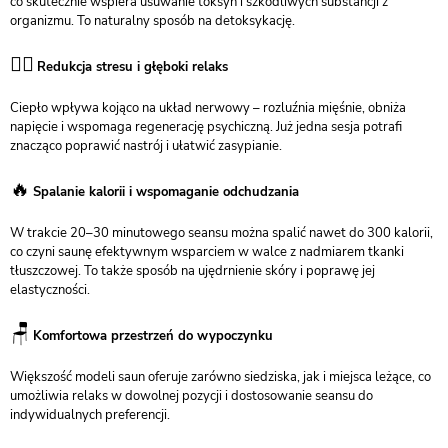
co skutecznie wspiera usuwanie toksyn i szkodliwych substancji z
organizmu. To naturalny sposób na detoksykację.
🧘‍♂️
Redukcja stresu i głęboki relaks
Ciepło wpływa kojąco na układ nerwowy – rozluźnia mięśnie, obniża
napięcie i wspomaga regenerację psychiczną. Już jedna sesja potrafi
znacząco poprawić nastrój i ułatwić zasypianie.
🔥
Spalanie kalorii i wspomaganie odchudzania
W trakcie 20–30 minutowego seansu można spalić nawet do 300 kalorii,
co czyni saunę efektywnym wsparciem w walce z nadmiarem tkanki
tłuszczowej. To także sposób na ujędrnienie skóry i poprawę jej
elastyczności.
🪑
Komfortowa przestrzeń do wypoczynku
Większość modeli saun oferuje zarówno siedziska, jak i miejsca leżące, co
umożliwia relaks w dowolnej pozycji i dostosowanie seansu do
indywidualnych preferencji.