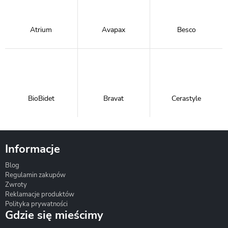
Atrium
Avapax
Besco
BioBidet
Bravat
Cerastyle
Informacje
Blog
Corsan
Gante
Hydrosan
Regulamin zakupów
Zwroty
Reklamacje produktów
Polityka prywatności
Gdzie się mieścimy