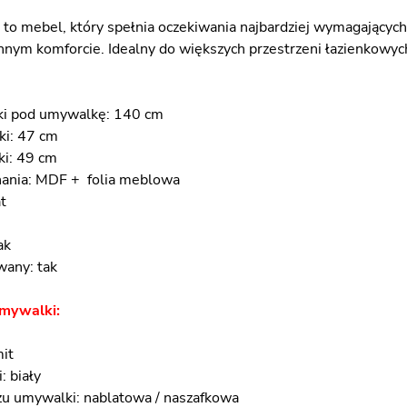
to mebel, który spełnia oczekiwania najbardziej wymagających
nnym komforcie. Idealny do większych przestrzeni łazienkowych
fki pod umywalkę: 140 cm
ki: 47 cm
ki: 49 cm
nania: MDF + folia meblowa
t
ak
any: tak
umywalki:
mit
: biały
u umywalki: nablatowa / naszafkowa