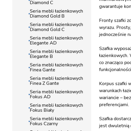
Diamond C
gwarantuje kom
Seria mebli łazienkowych
Diamond Gold B
Fronty szafki z
Seria mebli łazienkowych
wyrazu. Prosty
Diamond Gold C
jednocześnie n
Seria mebli łazienkowych
Elegante AD
Szafka wyposaż
Seria mebli łazienkowych
łazienkowych. 
Elegante B
co znacząco po
Seria mebli łazienkowych
funkcjonalnośc
Finea Gante
Seria mebli łazienkowych
Finea Z Gante
Korpus szafki 
warunkach łazi
Seria mebli łazienkowych
Fokus AD
wariancie – be
preferencjami.
Seria mebli łazienkowych
Fokus Biały
Seria mebli łazienkowych
Szafka dostarcz
Fokus Czarny
jest dwuletnią