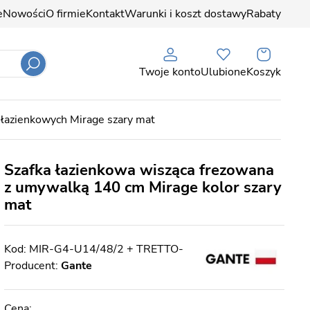
e
Nowości
O firmie
Kontakt
Warunki i koszt dostawy
Rabaty
Twoje konto
Ulubione
Koszyk
 łazienkowych Mirage szary mat
Szafka łazienkowa wisząca frezowana
z umywalką 140 cm Mirage kolor szary
mat
MIR-G4-U14/48/2 + TRETTO-
Producent:
Gante