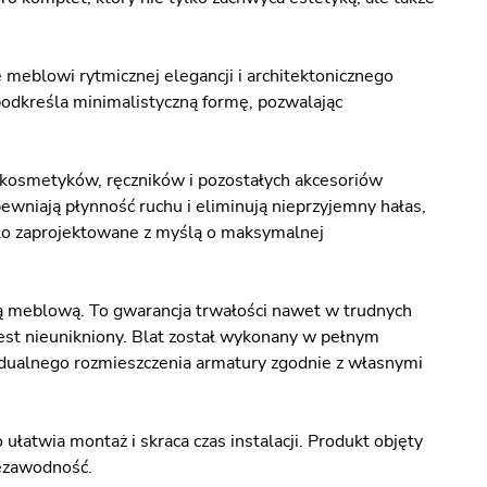
e meblowi rytmicznej elegancji i architektonicznego
dkreśla minimalistyczną formę, pozwalając
i kosmetyków, ręczników i pozostałych akcesoriów
wniają płynność ruchu i eliminują nieprzyjemny hałas,
ło zaprojektowane z myślą o maksymalnej
lią meblową. To gwarancja trwałości nawet w trudnych
est nieunikniony. Blat został wykonany w pełnym
dualnego rozmieszczenia armatury zgodnie z własnymi
ułatwia montaż i skraca czas instalacji. Produkt objęty
iezawodność.