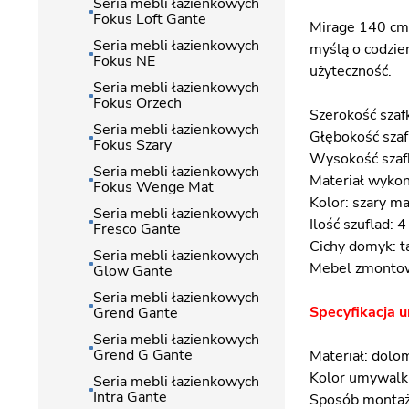
Seria mebli łazienkowych
Fokus Loft Gante
Mirage 140 cm 
Seria mebli łazienkowych
myślą o codzie
Fokus NE
użyteczność.
Seria mebli łazienkowych
Fokus Orzech
Szerokość sza
Seria mebli łazienkowych
Głębokość szaf
Fokus Szary
Wysokość szaf
Seria mebli łazienkowych
Materiał wyko
Fokus Wenge Mat
Kolor: szary ma
Seria mebli łazienkowych
Ilość szuflad: 4
Fresco Gante
Cichy domyk: t
Seria mebli łazienkowych
Mebel zmontow
Glow Gante
Seria mebli łazienkowych
Specyfikacja 
Grend Gante
Seria mebli łazienkowych
Grend G Gante
Materiał: dolo
Kolor umywalki
Seria mebli łazienkowych
Intra Gante
Sposób montaż