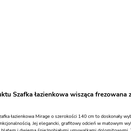
uktu Szafka łazienkowa wisząca frezowana 
afka łazienkowa Mirage o szerokości 140 cm to doskonały wyb
kcjonalnością. Jej elegancki, grafitowy odcień w matowym w
atem i dwiema śnieżnobiałymi umywalkami dolomitowymi. To k