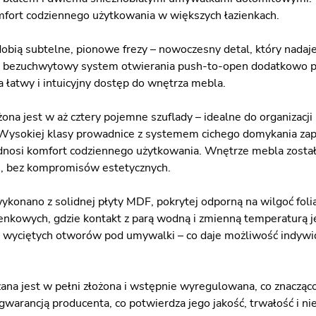
fort codziennego użytkowania w większych łazienkach.
dobią subtelne, pionowe frezy – nowoczesny detal, który nadaj
, bezuchwytowy system otwierania push-to-open dodatkowo po
a łatwy i intuicyjny dostęp do wnętrza mebla.
ona jest w aż cztery pojemne szuflady – idealne do organizacj
Wysokiej klasy prowadnice z systemem cichego domykania zape
dnosi komfort codziennego użytkowania. Wnętrze mebla zosta
i, bez kompromisów estetycznych.
wykonano z solidnej płyty MDF, pokrytej odporną na wilgoć fo
enkowych, gdzie kontakt z parą wodną i zmienną temperaturą j
z wyciętych otworów pod umywalki – co daje możliwość indywi
ana jest w pełni złożona i wstępnie wyregulowana, co znacząco 
 gwarancją producenta, co potwierdza jego jakość, trwałość i n