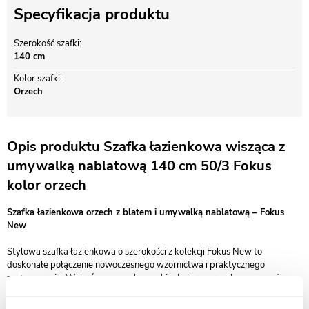
Specyfikacja produktu
Szerokość szafki
140 cm
Kolor szafki
Orzech
Opis produktu Szafka łazienkowa wisząca z
umywalką nablatową 140 cm 50/3 Fokus
kolor orzech
Szafka łazienkowa orzech z blatem i umywalką nablatową – Fokus
New
Stylowa szafka łazienkowa o szerokości z kolekcji Fokus New to
doskonałe połączenie nowoczesnego wzornictwa i praktycznego
zastosowania. Wykończona w eleganckim kolorze orzecha, wyposażona
w blat i białą umywalkę nablatową, wprowadza do łazienki ciepły, a
jednocześnie nowoczesny klimat.