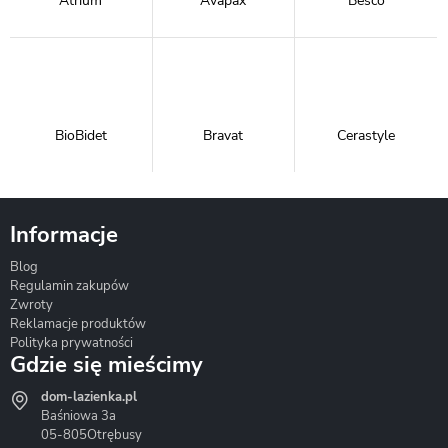
Atrium
Avapax
Besco
BioBidet
Bravat
Cerastyle
Informacje
Blog
Corsan
Gante
Hydrosan
Regulamin zakupów
Zwroty
Reklamacje produktów
Polityka prywatności
Gdzie się mieścimy
dom-lazienka.pl
Hydrostop
Inea
Invena
Baśniowa 3a
05-805
Otrębusy