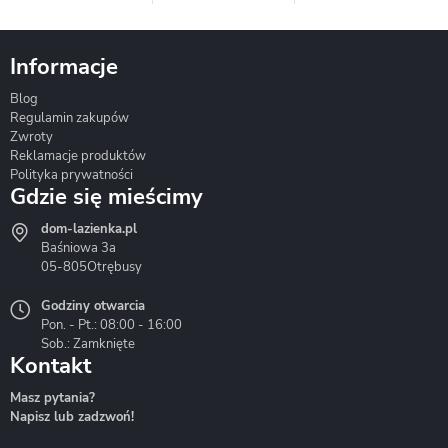
Informacje
Blog
Corsan
Gante
Hydrosan
Regulamin zakupów
Zwroty
Reklamacje produktów
Polityka prywatności
Gdzie się mieścimy
dom-lazienka.pl
Hydrostop
Inea
Invena
Baśniowa 3a
05-805
Otrębusy
Godziny otwarcia
Pon. - Pt.: 08:00 - 16:00
Sob.: Zamknięte
Kontakt
Liveno
Loge Garden
Massi
Masz pytania?
Napisz lub zadzwoń!