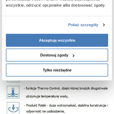
Gwarancja 10 lat
wszystkie, odrzucić opcjonalne albo dostosować zgody.
Produkt HandMade - ręczne wykonanie produktów
Produkt Custom-Made - możliwość personalizowania produktów
Pokaż szczegóły
Wykończenie mat
HighQuality - najwyższa jakość materiałów
Akceptuję wszystkie
Dostosuj zgody
Tylko niezbędne