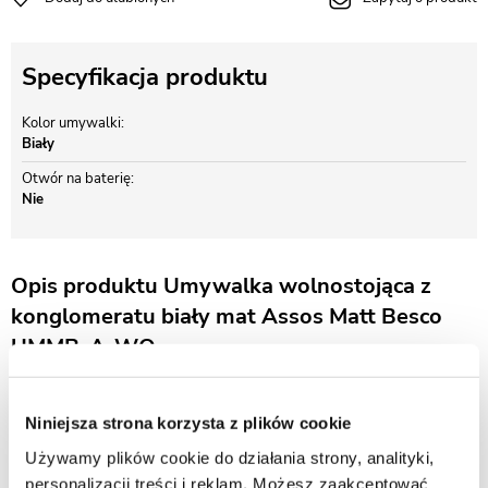
Specyfikacja produktu
Kolor umywalki
Biały
Otwór na baterię
Nie
Opis produktu Umywalka wolnostojąca z
konglomeratu biały mat Assos Matt Besco
UMMB-A-WO
Szerokość: 47,5 cm
Długość: 41 cm
Niniejsza strona korzysta z plików cookie
Wysokość: 84,5 cm
Używamy plików cookie do działania strony, analityki,
Kolor: snieżnobiały mat na zewnątrz - wewnątrz połysk
Materiał: odlew mineralny Mineral DuraBe
personalizacji treści i reklam. Możesz zaakceptować