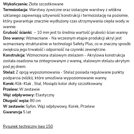
Wykończenie:
Złote szczotkowane
Termoizolacja:
Warstwy żywiczne oraz izolacyjne warstwy z włókna
szklanego zapewniają sztywność konstrukcji i termoizolację na poziomie,
który gwarantuje znacznie wydłużony czas utrzymywania ciepła wody w
wannie.
Grubość ścianki:
~ 10 mm jest to średnia wartość grubości ścian wanny.
Dno wanny:
Wzmacniane - Na wczesnym etapie produkcji akryl jest
wzmacniany strukturalnie w technologii Safety Plus, co w znaczny sposób
zwiększa jego trwałość i odporność na czynniki zewnętrzne.
Konstrukcja:
Wzmocniona stalowym stelażem - Akrylowa konstrukcja
została osadzona na zintegrowanym z wanną, stalowym stelażu ukrytym
pod jej dnem.
Stelaż:
Z opcją wypoziomowania - Stelaż posiada regulowane punkty
podparcia (nóżki), które umożliwia wypoziomowanie wanny.
Korek:
Klik-Klak , Stal, Mosiądz kolor złoty szczotkowany
Przelew:
W zestawie
Wąż odpływowy:
Elastyczny
Długość węża:
80 cm
W zestawie:
Syfon, Wąż odpływowy, Korek, Przelew
Gwarancja
5 lat
Rysunek techniczny Iseo 150