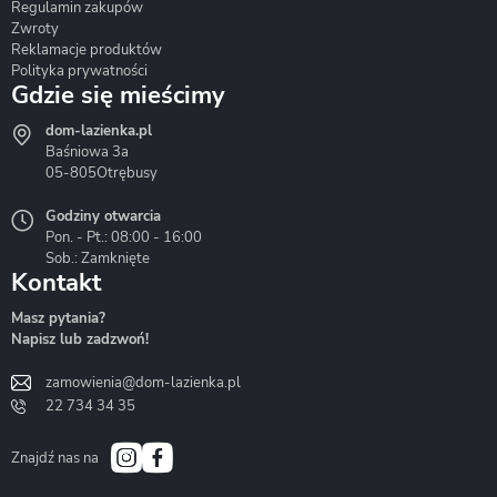
Regulamin zakupów
Zwroty
Reklamacje produktów
Polityka prywatności
Gdzie się mieścimy
dom-lazienka.pl
Hydrostop
Inea
Invena
Baśniowa 3a
05-805
Otrębusy
Godziny otwarcia
Pon. - Pt.: 08:00 - 16:00
Sob.: Zamknięte
Kontakt
Liveno
Loge Garden
Massi
Masz pytania?
Napisz lub zadzwoń!
zamowienia@dom-lazienka.pl
22 734 34 35
Mazur
Metal-Hurt
Moel
Bath&Spa
Znajdź nas na