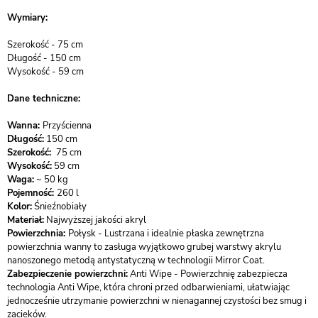
Wymiary:
Szerokość - 75 cm
Długość - 150 cm
Wysokość - 59 cm
​Dane techniczne:​
Wanna:
Przyścienna
Długość:
150 cm
Szerokość:
75 cm
Wysokość:
59 cm
Waga:
~ 50 kg
Pojemność:
260 l
Kolor:
Śnieźnobiały
Materiał:
Najwyższej jakości akryl
Powierzchnia:
Połysk - Lustrzana i idealnie płaska zewnętrzna
powierzchnia wanny to zasługa wyjątkowo grubej warstwy akrylu
nanoszonego metodą antystatyczną w technologii Mirror Coat.
Zabezpieczenie powierzchni:
Anti Wipe - Powierzchnię zabezpiecza
technologia Anti Wipe, która chroni przed odbarwieniami, ułatwiając
jednocześnie utrzymanie powierzchni w nienagannej czystości bez smug i
zacieków.