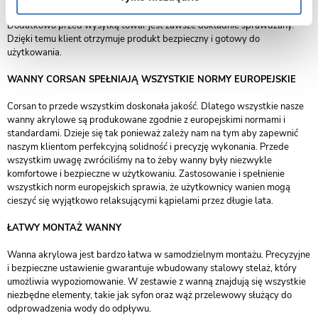
wydajnościowym przeprowadzanym przez naszych specjalistów.
Dodatkowo przed wysyłką towar jest zawsze dokładnie sprawdzany.
Dzięki temu klient otrzymuje produkt bezpieczny i gotowy do
użytkowania.
WANNY CORSAN SPEŁNIAJĄ WSZYSTKIE NORMY EUROPEJSKIE
Corsan to przede wszystkim doskonała jakość. Dlatego wszystkie nasze
wanny akrylowe są produkowane zgodnie z europejskimi normami i
standardami. Dzieje się tak ponieważ zależy nam na tym aby zapewnić
naszym klientom perfekcyjną solidność i precyzję wykonania. Przede
wszystkim uwagę zwróciliśmy na to żeby wanny były niezwykle
komfortowe i bezpieczne w użytkowaniu. Zastosowanie i spełnienie
wszystkich norm europejskich sprawia, że użytkownicy wanien mogą
cieszyć się wyjątkowo relaksującymi kąpielami przez długie lata.
ŁATWY MONTAŻ WANNY
Wanna akrylowa jest bardzo łatwa w samodzielnym montażu. Precyzyjne
i bezpieczne ustawienie gwarantuje wbudowany stalowy stelaż, który
umożliwia wypoziomowanie. W zestawie z wanną znajdują się wszystkie
niezbędne elementy, takie jak syfon oraz wąż przelewowy służący do
odprowadzenia wody do odpływu.