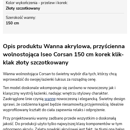
Kolor wykończenia - przelew i korek
Złoty szczotkowany
Szerokość wanny
150 cm
Opis produktu Wanna akrylowa, przyścienna
wolnostojąca Iseo Corsan 150 cm korek klik-
klak złoty szczotkowany
Wanna wolnostojąca Corsan to świetny wybór dla tych, którzy chcą
wprowadzić do swojej łazienki luksus za rozsądną cenę.
Ten model doskonale wkomponuje się zarówno w nowoczesny jak i
klasyczny wystrój łazienki, nadając wnętrzu stylowy charakter.
Zaokrąglone linie czynią
wannę
nowoczesną i elegancką. Świetny design
sprawi, że codzienna kąpiel będzie niesamowitą przyjemnością. Idealnie
wyprofilowany kształt do ciała zapewnia relaks i odprężenie.
Przy projektowaniu wanny zadbano przede wszystkim o doskonałą
jakość. Do produkcji użyto tylko najwyższej klasy komponentów w tym
odpornego akrylu. Zaletą powłoki akrylowej jest fakt, że tłumi ona hałas