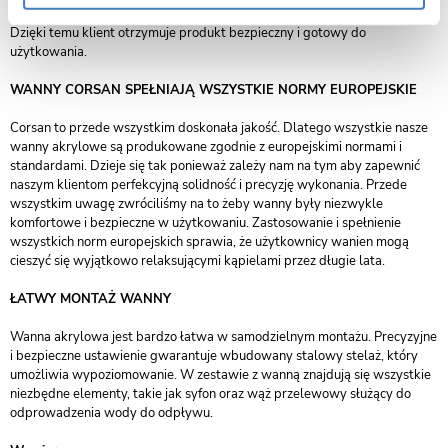
Dodatkowo przed wysyłką towar jest zawsze dokładnie sprawdzany.
Dzięki temu klient otrzymuje produkt bezpieczny i gotowy do
użytkowania.
WANNY CORSAN SPEŁNIAJĄ WSZYSTKIE NORMY EUROPEJSKIE
Corsan to przede wszystkim doskonała jakość. Dlatego wszystkie nasze
wanny akrylowe są produkowane zgodnie z europejskimi normami i
standardami. Dzieje się tak ponieważ zależy nam na tym aby zapewnić
naszym klientom perfekcyjną solidność i precyzję wykonania. Przede
wszystkim uwagę zwróciliśmy na to żeby wanny były niezwykle
komfortowe i bezpieczne w użytkowaniu. Zastosowanie i spełnienie
wszystkich norm europejskich sprawia, że użytkownicy wanien mogą
cieszyć się wyjątkowo relaksującymi kąpielami przez długie lata.
ŁATWY MONTAŻ WANNY
Wanna akrylowa jest bardzo łatwa w samodzielnym montażu. Precyzyjne
i bezpieczne ustawienie gwarantuje wbudowany stalowy stelaż, który
umożliwia wypoziomowanie. W zestawie z wanną znajdują się wszystkie
niezbędne elementy, takie jak syfon oraz wąż przelewowy służący do
odprowadzenia wody do odpływu.