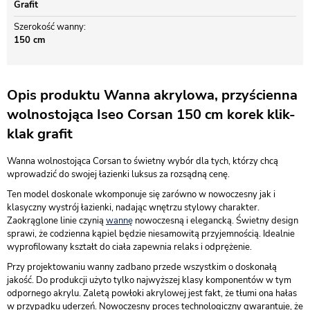
Grafit
Szerokość wanny
150 cm
Opis produktu Wanna akrylowa, przyścienna
wolnostojąca Iseo Corsan 150 cm korek klik-
klak grafit
Wanna wolnostojąca Corsan to świetny wybór dla tych, którzy chcą
wprowadzić do swojej łazienki luksus za rozsądną cenę.
Ten model doskonale wkomponuje się zarówno w nowoczesny jak i
klasyczny wystrój łazienki, nadając wnętrzu stylowy charakter.
Zaokrąglone linie czynią
wannę
nowoczesną i elegancką. Świetny design
sprawi, że codzienna kąpiel będzie niesamowitą przyjemnością. Idealnie
wyprofilowany kształt do ciała zapewnia relaks i odprężenie.
Przy projektowaniu wanny zadbano przede wszystkim o doskonałą
jakość. Do produkcji użyto tylko najwyższej klasy komponentów w tym
odpornego akrylu. Zaletą powłoki akrylowej jest fakt, że tłumi ona hałas
w przypadku uderzeń. Nowoczesny proces technologiczny gwarantuje, że