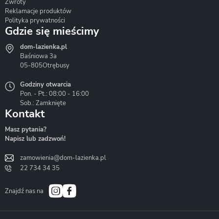
Zwroty
Reklamacje produktów
Polityka prywatności
Gdzie się mieścimy
dom-lazienka.pl
Hydrostop
Inea
Invena
Baśniowa 3a
05-805
Otrębusy
Godziny otwarcia
Pon. - Pt.: 08:00 - 16:00
Sob.: Zamknięte
Kontakt
Liveno
Loge Garden
Massi
Masz pytania?
Napisz lub zadzwoń!
zamowienia@dom-lazienka.pl
22 734 34 35
Mazur
Metal-Hurt
Moel
Bath&Spa
Znajdź nas na