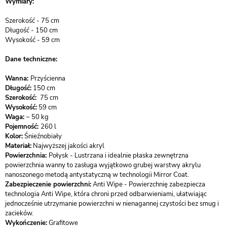
Wymiary:
Szerokość - 75 cm
Długość - 150 cm
Wysokość - 59 cm
​Dane techniczne:​
Wanna:
Przyścienna
Długość:
150 cm
Szerokość:
75 cm
Wysokość:
59 cm
Waga:
~ 50 kg
Pojemność:
260 l
Kolor:
Śnieźnobiały
Materiał:
Najwyższej jakości akryl
Powierzchnia:
Połysk - Lustrzana i idealnie płaska zewnętrzna
powierzchnia wanny to zasługa wyjątkowo grubej warstwy akrylu
nanoszonego metodą antystatyczną w technologii Mirror Coat.
Zabezpieczenie powierzchni:
Anti Wipe - Powierzchnię zabezpiecza
technologia Anti Wipe, która chroni przed odbarwieniami, ułatwiając
jednocześnie utrzymanie powierzchni w nienagannej czystości bez smug i
zacieków.
Wykończenie:
Grafitowe