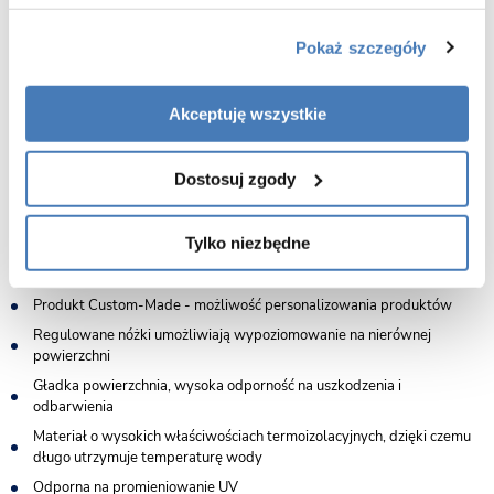
powierzchnię, cechującą się bardzo wysoką trwałością oraz odpornością
na przebarwienia i wilgoć. Taka struktura skutecznie ogranicza wnikanie
zabrudzeń, ułatwiając pielęgnację i zachowanie nienagannego wyglądu
Pokaż szczegóły
wanny przez długie lata.
Dodatkowym atutem jest antybakteryjna warstwa Gelcoat, która hamuje
Akceptuję wszystkie
rozwój drobnoustrojów i bakterii, podnosząc poziom higieny w łazience.
Powierzchnia wanny pozostaje bezpieczna, łatwa do utrzymania w
czystości i odporna na codzienne użytkowanie, eliminując problemy
Dostosuj zgody
typowe dla strefy kąpielowej. To rozwiązanie stworzone z myślą o
trwałości, estetyce i komforcie użytkownika.
Tylko niezbędne
Produkt HandMade - ręczne wykonanie produktów
Produkt Custom-Made - możliwość personalizowania produktów
Regulowane nóżki umożliwiają wypoziomowanie na nierównej
powierzchni
Gładka powierzchnia, wysoka odporność na uszkodzenia i
odbarwienia
Materiał o wysokich właściwościach termoizolacyjnych, dzięki czemu
długo utrzymuje temperaturę wody
Odporna na promieniowanie UV