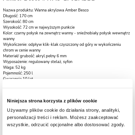
Nazwa produktu: Wanna akrylowa Amber Besco
Długość: 170 cm
Szerokość: 80 cm
Wysokość: 72 cm w najwyższym punkcie
Kolor: czarny połysk na zewnątrz wanny - snieźnobiały połysk wewnątrz
wanny
Wykończenie: odpływ klik-klak czyszczony od góry w wykończeniu
chrom w cenie wanny
Materiał/ grubość: akryl pełny 6 mm
Wyposażenie: regulowany stelaż, syfon
Waga: 52 kg
Pojemność: 250 l
Gwarancja 10 lat
Produkty wykonane z nowoczesnego kompozytu sanitarnego są
zabezpieczone wyjątkowo trwałą powłoką Gelcoat, która znacząco
Niniejsza strona korzysta z plików cookie
podnosi odporność powierzchni oraz komfort codziennego użytkowania.
Dzięki zastosowaniu starannie dobranych materiałów, wanny
Używamy plików cookie do działania strony, analityki,
wolnostojące marki Besco łączą wysokie walory estetyczne z
personalizacji treści i reklam. Możesz zaakceptować
doskonałymi właściwościami użytkowymi.
wszystkie, odrzucić opcjonalne albo dostosować zgody.
Kompozyt sanitarny zapewnia idealnie gładką, jednolitą i nieporowatą