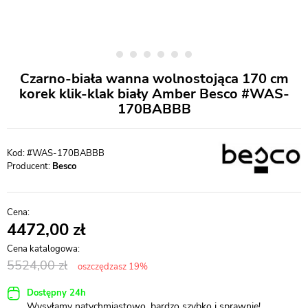
Czarno-biała wanna wolnostojąca 170 cm
korek klik-klak biały Amber Besco #WAS-
170BABBB
#WAS-170BABBB
Producent:
Besco
4472,00
5524,00
oszczędzasz 19%
Dostępny 24h
Wysyłamy natychmiastowo, bardzo szybko i sprawnie!