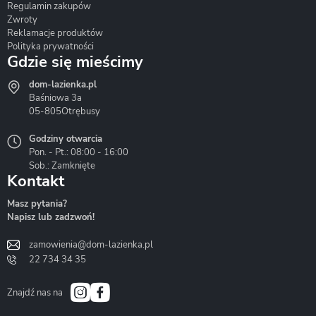
Regulamin zakupów
Zwroty
Reklamacje produktów
Polityka prywatności
Gdzie się mieścimy
dom-lazienka.pl
Hydrostop
Inea
Invena
Baśniowa 3a
05-805
Otrębusy
Godziny otwarcia
Pon. - Pt.: 08:00 - 16:00
Sob.: Zamknięte
Kontakt
Liveno
Loge Garden
Massi
Masz pytania?
Napisz lub zadzwoń!
zamowienia@dom-lazienka.pl
22 734 34 35
Mazur
Metal-Hurt
Moel
Bath&Spa
Znajdź nas na