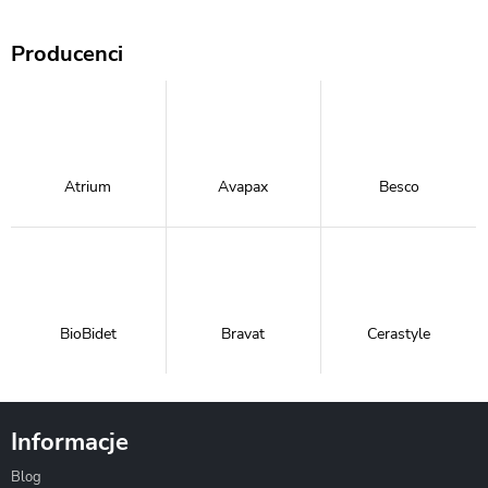
Producenci
Atrium
Avapax
Besco
BioBidet
Bravat
Cerastyle
Informacje
Blog
Corsan
Gante
Hydrosan