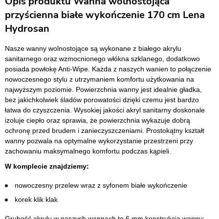
Opis produktu Wanna wolnostojąca
przyścienna białe wykończenie 170 cm Lena
Hydrosan
Nasze wanny wolnostojące są wykonane z białego akrylu
sanitarnego oraz wzmocnionego włókna szklanego, dodatkowo
posiada powłokę Anti-Wipe. Każda z naszych wanien to połączenie
nowoczesnego stylu z utrzymaniem komfortu użytkowania na
najwyższym poziomie. Powierzchnia wanny jest idealnie gładka,
bez jakichkolwiek śladów porowatości dzięki czemu jest bardzo
łatwa do czyszczenia. Wysokiej jakości akryl sanitarny doskonale
izoluje ciepło oraz sprawia, że powierzchnia wykazuje dobrą
ochronę przed brudem i zanieczyszczeniami. Prostokątny kształt
wanny pozwala na optymalne wykorzystanie przestrzeni przy
zachowaniu maksymalnego komfortu podczas kąpieli.
W komplecie znajdziemy:
nowoczesny przelew wraz z syfonem białe wykończenie
korek klik klak
Grubość akrylu w naszych wannach to 6 mm konstrukcja wanny: