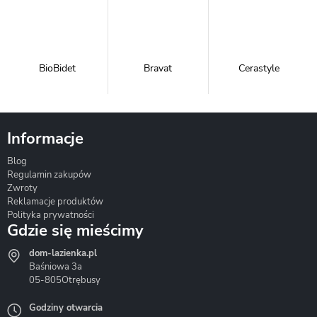
BioBidet
Bravat
Cerastyle
Informacje
Blog
Corsan
Gante
Hydrosan
Regulamin zakupów
Zwroty
Reklamacje produktów
Polityka prywatności
Gdzie się mieścimy
dom-lazienka.pl
Hydrostop
Inea
Invena
Baśniowa 3a
05-805
Otrębusy
Godziny otwarcia