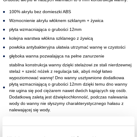
100% akrylu bez domieszki ABS
Wzmocnienie akrylu włóknem szklanym + żywica
płyta wzmacniająca o grubości 12mm
kolejna warstwa włókna szklanego z żywicą
powłoka antybakteryjna ułatwia utrzymać wannę w czystości
głęboka wanna pozwalająca na pełne zanurzenie
stabilna konstrukcja wanny dzięki stelażowi ze stali nierdzewnej
stelaż + sześć nóżek z regulacja tak, abyś mógł łatwo
wypoziomować wannę! Dno wanny usztywnione dodatkowa
płytą wzmacniającą o grubości 12mm dzięki temu dno wanny
nie ugina się pod ciężarem nawet dwóch kąpiących się osób.
Dodatkową zaletą jest dźwiękochłonność, podczas nalewania
wody do wanny nie słyszymy charakterystycznego hałasu z
nalewającej się wody.
Grubość akrylu w naszych wannach to 6 mm konstrukcja wanny: