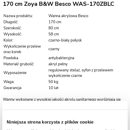
170 cm Zoya B&W Besco WAS-170ZBLC
Nazwa produktu:
Wanna akrylowa Besco
Długość:
170 cm
Szerokość:
80 cm
Wysokość:
58 cm
Kolor:
czarno-biały połysk
Wykończenie przelew
czarny
oraz korek:
Powłoka
antybakteryjna
Materiał/ grubość:
akryl pełny
regulowany stelaż, syfon z przelewem
Wyposażenie:
wykończenie czarne
Waga:
50 kg
Gwarancja
10 lat
Wanny wykonane z wysokiej jakości akrylu sanitarnego wyróżniają się
idealnie gładką, jednolitą powierzchnią, która znacząco ułatwia
utrzymanie czystości i codzienną pielęgnację. Materiał ten ogranicza
osadzanie się zabrudzeń oraz kamienia, dzięki czemu wanna zachowuje
estetyczny wygląd przez długi czas.
Niniejsza strona korzysta z plików cookie