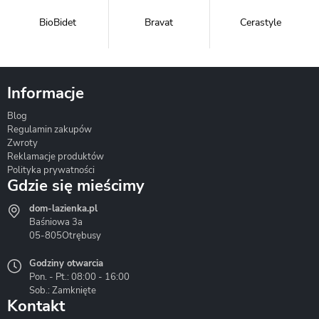
BioBidet
Bravat
Cerastyle
Informacje
Blog
Corsan
Gante
Hydrosan
Regulamin zakupów
Zwroty
Reklamacje produktów
Polityka prywatności
Gdzie się mieścimy
dom-lazienka.pl
Hydrostop
Inea
Invena
Baśniowa 3a
05-805
Otrębusy
Godziny otwarcia
Pon. - Pt.: 08:00 - 16:00
Sob.: Zamknięte
Kontakt
Liveno
Loge Garden
Massi