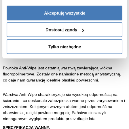
Grubość akrylu w naszych wannach to 6 mm konstrukcja wanny:
Akceptuję wszystkie
Dzięki tej konstrukcji wanna jest bardzo mocna i potrafi bez
problemu utrzymać ciężar nawet do 600 kg.
Dostosuj zgody
Wanna akrylowa nie absorbuje temperatury otoczenia, przez co
zawsze jest przyjemna i ciepła przy zetknięciu z ciałem.
Tylko niezbędne
Powłoka ochronna wanny.
Powłoka Anti-Wipe jest ostatnią warstwą zawierającą włókna
fluoropolimerowe. Zostały one naniesione metodą antystatyczną,
co daje nam gwarancję idealnie płaskiej powierzchni.
Warstwa Anti-Wipe charakteryzuje się wysokoą odpornością na
ścieranie , co doskonale zabezpiecza wanne przed zarysowaniem i
zniszczeniem. Kolejenym ważnym atutem jest odporność na
obarwienia , dzięki powłoce mogą się Państwo cieszczyć
nienagannym wyglądem produktu przez długie lata.
SPECYFIKACJA WANNY: