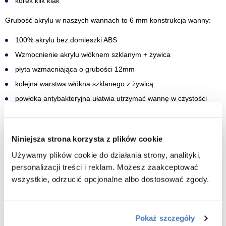
korek klik klak
Grubość akrylu w naszych wannach to 6 mm konstrukcja wanny:
100% akrylu bez domieszki ABS
Wzmocnienie akrylu włóknem szklanym + żywica
płyta wzmacniająca o grubości 12mm
kolejna warstwa włókna szklanego z żywicą
powłoka antybakteryjna ułatwia utrzymać wannę w czystości
głęboka wanna pozwalająca na pełne zanurzenie
stabilna konstrukcja wanny dzięki stelażowi ze stali nierdzewnej
stelaż + sześć nóżek z regulacja tak, abyś mógł łatwo
Niniejsza strona korzysta z plików cookie
wypoziomować wannę! Dno wanny usztywnione dodatkowa
Używamy plików cookie do działania strony, analityki,
płytą wzmacniającą o grubości 12mm dzięki temu dno wanny
personalizacji treści i reklam. Możesz zaakceptować
nie ugina się pod ciężarem nawet dwóch kąpiących się osób.
wszystkie, odrzucić opcjonalne albo dostosować zgody.
Dodatkową zaletą jest dźwiękochłonność, podczas nalewania
wody do wanny nie słyszymy charakterystycznego hałasu z
nalewającej się wody.
Pokaż szczegóły