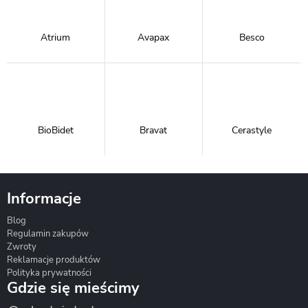
Atrium
Avapax
Besco
BioBidet
Bravat
Cerastyle
Informacje
Blog
Corsan
Gante
Hydrosan
Regulamin zakupów
Zwroty
Reklamacje produktów
Polityka prywatności
Gdzie się mieścimy