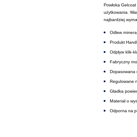
Powłoka Gelcoat 
użytkowania. Wan
najbardziej wym
Odlew minera
Produkt Hand
Odpływ klik-k
Fabryczny mo
Dopasowana do
Regulowane n
Gładka powier
Materiał o wy
Odporna na p