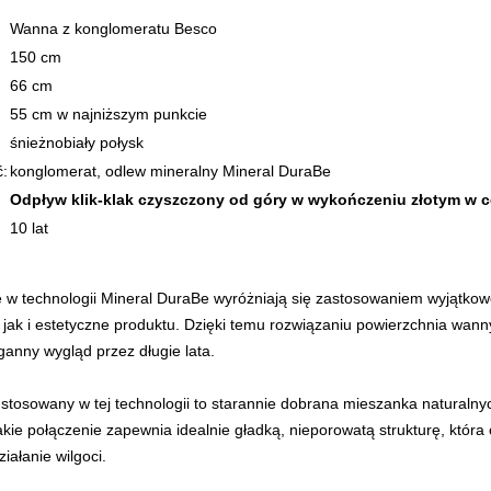
Wanna z konglomeratu Besco
150 cm
66 cm
55 cm w najniższym punkcie
śnieżnobiały połysk
ć:
konglomerat, odlew mineralny Mineral DuraBe
Odpływ klik-klak czyszczony od góry w wykończeniu złotym w 
10 lat
 technologii Mineral DuraBe wyróżniają się zastosowaniem wyjątkowo
 jak i estetyczne produktu. Dzięki temu rozwiązaniu powierzchnia wanny
anny wygląd przez długie lata.
stosowany w tej technologii to starannie dobrana mieszanka naturalnych
Takie połączenie zapewnia idealnie gładką, nieporowatą strukturę, któr
ziałanie wilgoci.