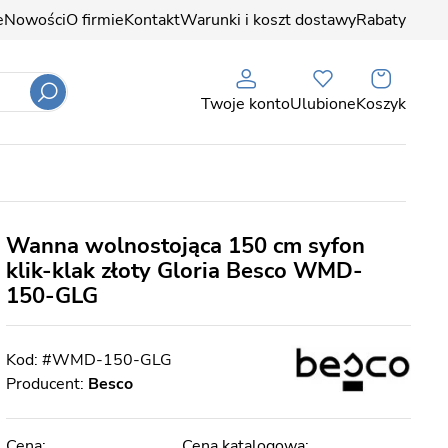
e
Nowości
O firmie
Kontakt
Warunki i koszt dostawy
Rabaty
Twoje konto
Ulubione
Koszyk
Wanna wolnostojąca 150 cm syfon
klik-klak złoty Gloria Besco WMD-
150-GLG
#WMD-150-GLG
Producent:
Besco