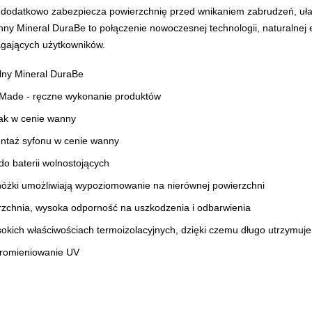
dodatkowo zabezpiecza powierzchnię przed wnikaniem zabrudzeń, ułat
ny Mineral DuraBe to połączenie nowoczesnej technologii, naturalnej es
agających użytkowników.
lny Mineral DuraBe
Made - ręczne wykonanie produktów
lak w cenie wanny
ntaż syfonu w cenie wanny
 baterii wolnostojących
óżki umożliwiają wypoziomowanie na nierównej powierzchni
zchnia, wysoka odporność na uszkodzenia i odbarwienia
sokich właściwościach termoizolacyjnych, dzięki czemu długo utrzymuj
romieniowanie UV