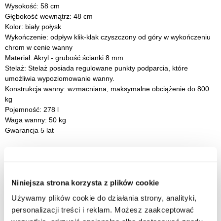
Wysokość: 58 cm
Głębokość wewnątrz: 48 cm
Kolor: biały połysk
Wykończenie: odpływ klik-klak czyszczony od góry w wykończeniu
chrom w cenie wanny
Materiał: Akryl - grubość ścianki 8 mm
Stelaż: Stelaż posiada regulowane punkty podparcia, które
umożliwia wypoziomowanie wanny.
Konstrukcja wanny: wzmacniana, maksymalne obciążenie do 800
kg
Pojemność: 278 l
Waga wanny: 50 kg
Gwarancja 5 lat
Cichsze użytkowanie
Specjalnie zaprojektowana konstrukcja wanny pomaga ograniczyć
hałas powstający podczas napełniania oraz codziennego
Niniejsza strona korzysta z plików cookie
korzystania. Zastosowane wzmocnienia i materiały skutecznie
Używamy plików cookie do działania strony, analityki,
tłumią dźwięki uderzającej wody, zwiększając komfort użytkowania
personalizacji treści i reklam. Możesz zaakceptować
łazienki.