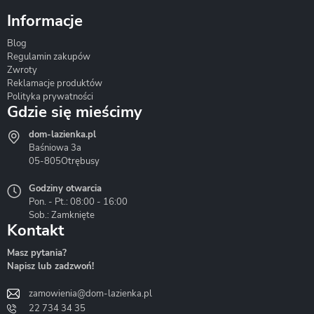
Informacje
Blog
Corsan
Gante
Hydrosan
Regulamin zakupów
Zwroty
Reklamacje produktów
Polityka prywatności
Gdzie się mieścimy
dom-lazienka.pl
Hydrostop
Inea
Invena
Baśniowa 3a
05-805
Otrębusy
Godziny otwarcia
Pon. - Pt.: 08:00 - 16:00
Sob.: Zamknięte
Kontakt
Liveno
Loge Garden
Massi
Masz pytania?
Napisz lub zadzwoń!
zamowienia@dom-lazienka.pl
22 734 34 35