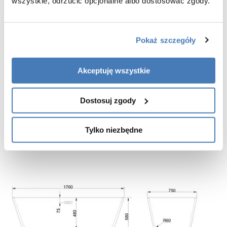
wszystkie, odrzucić opcjonalne albo dostosować zgody.
Regulowane punkty podparcia
System regulowanych podpór umożliwia dokładne wypoziomowanie
Pokaż szczegóły
wanny i stabilne dopasowanie jej do podłoża. Rozwiązanie to
ułatwia montaż oraz wpływa na bezpieczeństwo i trwałość całej
konstrukcji.
Akceptuję wszystkie
Skuteczna termoizolacja
Dostosuj zgody
Dobre właściwości termoizolacyjne pomagają dłużej utrzymać
temperaturę wody, zwiększając komfort kąpieli i ograniczając
Tylko niezbędne
konieczność częstego dolewania gorącej wody.