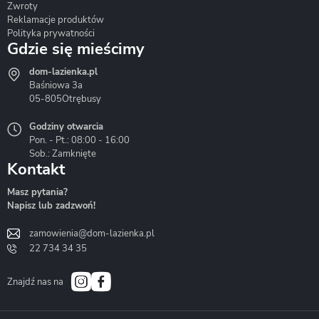
Zwroty
Reklamacje produktów
Polityka prywatności
Gdzie się mieścimy
dom-lazienka.pl
Hydrostop
Inea
Invena
Baśniowa 3a
05-805
Otrębusy
Godziny otwarcia
Pon. - Pt.: 08:00 - 16:00
Sob.: Zamknięte
Kontakt
Liveno
Loge Garden
Massi
Masz pytania?
Napisz lub zadzwoń!
zamowienia@dom-lazienka.pl
22 734 34 35
Mazur
Metal-Hurt
Moel
Bath&Spa
Znajdź nas na