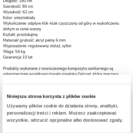
Długość: 180 cm
Szerokość: 80 cm
Wysokość: 62 cm
Kolor: snieżnobiały
Wykończenie: odpływ klik-klak czyszczony od góry w wykończeniu
złotym w cenie wanny
Kształt: prostokątny
Materiał/ grubość: akryl pełny 6 mm
Wyposażenie: regulowany stelaż, syfon
Waga: 54 kg
Gwarancja 10 lat
Produkty wykonane z nowoczesnego kompozytu sanitarnego są
zabezpieczone wyjątkowo trwałą powłoką Gelcoat, która znacząco
podnosi odporność powierzchni oraz komfort codziennego użytkowania.
Dzięki zastosowaniu starannie dobranych materiałów, wanny
wolnostojące marki Besco łączą wysokie walory estetyczne z
Niniejsza strona korzysta z plików cookie
doskonałymi właściwościami użytkowymi.
Używamy plików cookie do działania strony, analityki,
Kompozyt sanitarny zapewnia idealnie gładką, jednolitą i nieporowatą
personalizacji treści i reklam. Możesz zaakceptować
powierzchnię, cechującą się bardzo wysoką trwałością oraz odpornością
na przebarwienia i wilgoć. Taka struktura skutecznie ogranicza wnikanie
wszystkie, odrzucić opcjonalne albo dostosować zgody.
zabrudzeń, ułatwiając pielęgnację i zachowanie nienagannego wyglądu
wanny przez długie lata.