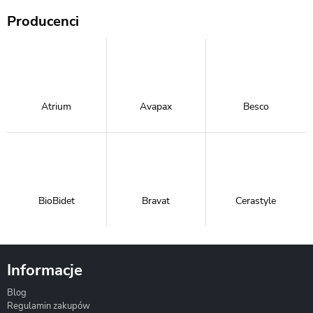
Producenci
Atrium
Avapax
Besco
BioBidet
Bravat
Cerastyle
Informacje
Blog
Corsan
Gante
Hydrosan
Regulamin zakupów