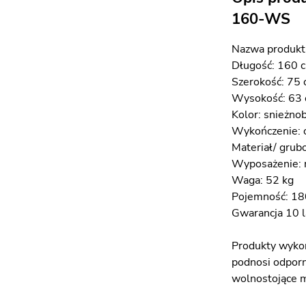
160-WS
Nazwa produkt
Długość: 160 
Szerokość: 75
Wysokość: 63
Kolor: snieżnob
Wykończenie: o
Materiał/ grub
Wyposażenie: r
Waga: 52 kg
Pojemność: 18
Gwarancja 10 l
Produkty wykon
podnosi odporn
wolnostojące m