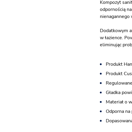
Kompozyt sanit
odpornością na 
nienagannego w
Dodatkowym atu
w łazience. Po
eliminując pro
Produkt Han
Produkt Cus
Regulowane 
Gładka powi
Materiał o 
Odporna na
Dopasowana 