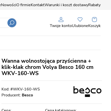
e
Nowości
O firmie
Kontakt
Warunki i koszt dostawy
Rabaty
Twoje konto
Ulubione
Koszyk
Wanna wolnostojąca przyścienna +
klik-klak chrom Volya Besco 160 cm
WKV-160-WS
#WKV-160-WS
Producent:
Besco