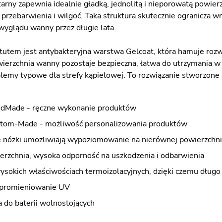
arny zapewnia idealnie gładką, jednolitą i nieporowatą powierz
przebarwienia i wilgoć. Taka struktura skutecznie ogranicza wn
yglądu wanny przez długie lata.
tem jest antybakteryjna warstwa Gelcoat, która hamuje rozwó
wierzchnia wanny pozostaje bezpieczna, łatwa do utrzymania w 
blemy typowe dla strefy kąpielowej. To rozwiązanie stworzone z
dMade - ręczne wykonanie produktów
tom-Made - możliwość personalizowania produktów
nóżki umożliwiają wypoziomowanie na nierównej powierzchni
erzchnia, wysoka odporność na uszkodzenia i odbarwienia
wysokich właściwościach termoizolacyjnych, dzięki czemu dług
 promieniowanie UV
do baterii wolnostojących