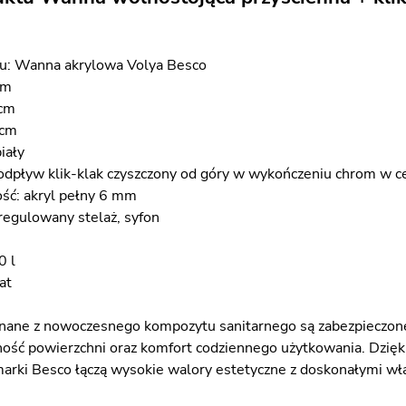
u: Wanna akrylowa Volya Besco
cm
 cm
 cm
iały
dpływ klik-klak czyszczony od góry w wykończeniu chrom w c
ość: akryl pełny 6 mm
egulowany stelaż, syfon
0 l
at
ane z nowoczesnego kompozytu sanitarnego są zabezpieczone
ość powierzchni oraz komfort codziennego użytkowania. Dzięk
arki Besco łączą wysokie walory estetyczne z doskonałymi w