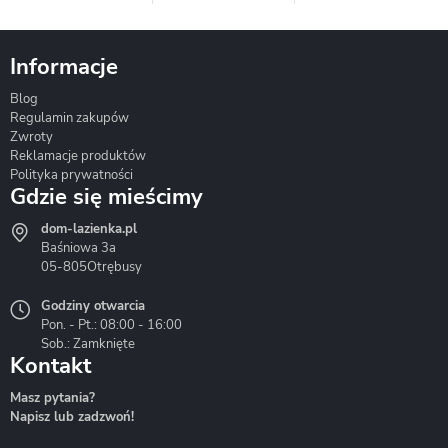
Informacje
Blog
Corsan
Gante
Hydrosan
Regulamin zakupów
Zwroty
Reklamacje produktów
Polityka prywatności
Gdzie się mieścimy
dom-lazienka.pl
Hydrostop
Inea
Invena
Baśniowa 3a
05-805
Otrębusy
Godziny otwarcia
Pon. - Pt.: 08:00 - 16:00
Sob.: Zamknięte
Kontakt
Liveno
Loge Garden
Massi
Masz pytania?
Napisz lub zadzwoń!