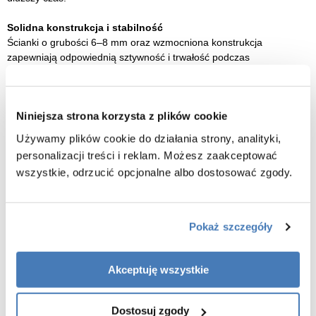
Solidna konstrukcja i stabilność
Ścianki o grubości 6–8 mm oraz wzmocniona konstrukcja
zapewniają odpowiednią sztywność i trwałość podczas
codziennego użytkowania. Maksymalne obciążenie modelu wynosi
do 800 kg.
Niniejsza strona korzysta z plików cookie
Regulowane nóżki i łatwiejszy montaż
Stelaż z regulowanymi punktami podparcia umożliwia dokładne
Używamy plików cookie do działania strony, analityki,
wypoziomowanie wanny nawet na nierównym podłożu, zwiększając
personalizacji treści i reklam. Możesz zaakceptować
stabilność całej konstrukcji.
wszystkie, odrzucić opcjonalne albo dostosować zgody.
Centralnie umieszczony odpływ
Umiejscowienie odpływu pośrodku misy poprawia komfort kąpieli i
pozwala wygodnie korzystać z wanny z obu stron.
Pokaż szczegóły
Kompletny zestaw montażowy
W komplecie znajdują się wszystkie podstawowe elementy
Akceptuję wszystkie
potrzebne do instalacji:
– syfon
– odpływ
Dostosuj zgody