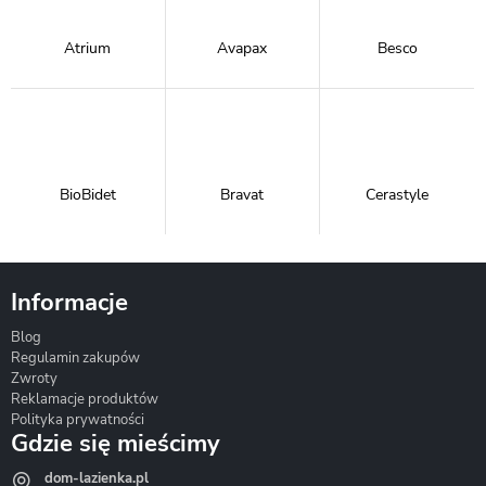
Atrium
Avapax
Besco
BioBidet
Bravat
Cerastyle
Informacje
Blog
Corsan
Gante
Hydrosan
Regulamin zakupów
Zwroty
Reklamacje produktów
Polityka prywatności
Gdzie się mieścimy
dom-lazienka.pl