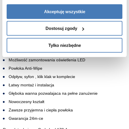
SPECYFIKACJA WANNY:
Akceptuję wszystkie
Materiał: Akryl
Wysokość: 58 cm
Dostosuj zgody
Szerokość: 75 cm
Długość: 170 cm
Tylko niezbędne
Pojemność: 200 l
Możliwość zamontowania oświetlenia LED
Powłoka Anti-Wipe
Odpływ, syfon , klik klak w komplecie
Łatwy montaż i instalacja
Głęboka wanna pozwalajaca na pełne zanużenie
Nowoczesny kształt
Zawsze przyjemna i ciepła powłoka
Gwarancja 24m-ce