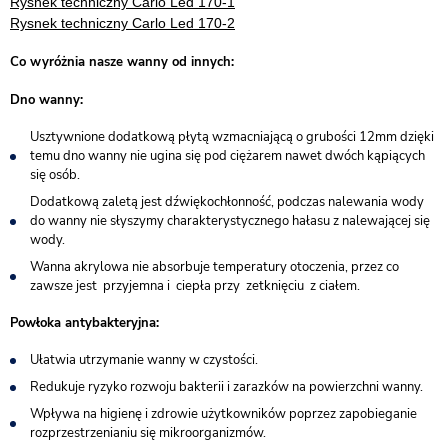
Rysnek techniczny Carlo Led 170-1
Rysnek techniczny Carlo Led 170-2
Co wyróżnia nasze wanny od innych:
Dno wanny:
Usztywnione dodatkową płytą wzmacniającą o grubości 12mm dzięki
temu dno wanny nie ugina się pod ciężarem nawet dwóch kąpiących
się osób.
Dodatkową zaletą jest dźwiękochłonność, podczas nalewania wody
do wanny nie słyszymy charakterystycznego hałasu z nalewającej się
wody.
Wanna akrylowa nie absorbuje temperatury otoczenia, przez co
zawsze jest przyjemna i ciepła przy zetknięciu z ciałem.
Powłoka antybakteryjna:
Ułatwia utrzymanie wanny w czystości.
Redukuje ryzyko rozwoju bakterii i zarazków na powierzchni wanny.
Wpływa na higienę i zdrowie użytkowników poprzez zapobieganie
rozprzestrzenianiu się mikroorganizmów.