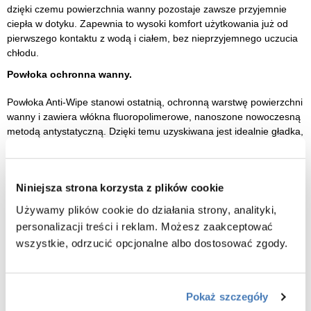
dzięki czemu powierzchnia wanny pozostaje zawsze przyjemnie
ciepła w dotyku. Zapewnia to wysoki komfort użytkowania już od
pierwszego kontaktu z wodą i ciałem, bez nieprzyjemnego uczucia
chłodu.
Powłoka ochronna wanny.
Powłoka Anti-Wipe stanowi ostatnią, ochronną warstwę powierzchni
wanny i zawiera włókna fluoropolimerowe, nanoszone nowoczesną
metodą antystatyczną. Dzięki temu uzyskiwana jest idealnie gładka,
jednolita powierzchnia, pozbawiona mikroporów.
Warstwa Anti-Wipe cechuje się wysoką odpornością na ścieranie,
Niniejsza strona korzysta z plików cookie
skutecznie chroniąc wannę przed zarysowaniami oraz
uszkodzeniami mechanicznymi. Dodatkowym, niezwykle istotnym
Używamy plików cookie do działania strony, analityki,
atutem jest odporność na przebarwienia, co pozwala zachować
personalizacji treści i reklam. Możesz zaakceptować
estetyczny, nienaganny wygląd produktu przez długie lata
wszystkie, odrzucić opcjonalne albo dostosować zgody.
użytkowania.
Dzięki zastosowaniu tej innowacyjnej powłoki wanna nie tylko
prezentuje się elegancko, ale również pozostaje łatwa w pielęgnacji
Pokaż szczegóły
i odporna na codzienne użytkowanie.