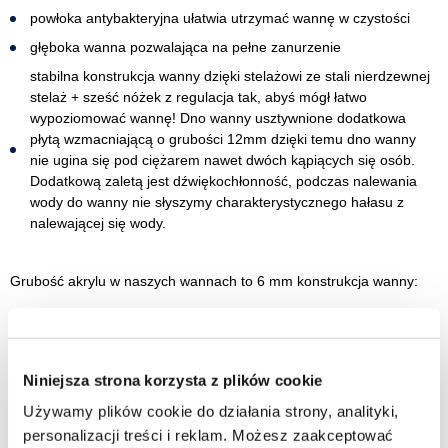
powłoka antybakteryjna ułatwia utrzymać wannę w czystości
głęboka wanna pozwalająca na pełne zanurzenie
stabilna konstrukcja wanny dzięki stelażowi ze stali nierdzewnej
stelaż + sześć nóżek z regulacja tak, abyś mógł łatwo
wypoziomować wannę! Dno wanny usztywnione dodatkowa
płytą wzmacniającą o grubości 12mm dzięki temu dno wanny
nie ugina się pod ciężarem nawet dwóch kąpiących się osób.
Dodatkową zaletą jest dźwiękochłonność, podczas nalewania
wody do wanny nie słyszymy charakterystycznego hałasu z
nalewającej się wody.
Grubość akrylu w naszych wannach to 6 mm konstrukcja wanny:
Dzięki tej konstrukcji wanna jest bardzo mocna i potrafi bez
problemu utrzymać ciężar nawet do 600 kg.
Niniejsza strona korzysta z plików cookie
Wanna akrylowa nie absorbuje temperatury otoczenia, przez co
zawsze jest przyjemna i ciepła przy zetknięciu z ciałem.
Używamy plików cookie do działania strony, analityki,
personalizacji treści i reklam. Możesz zaakceptować