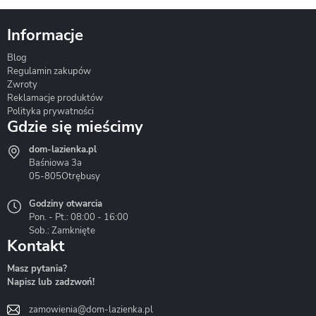
Informacje
Blog
Corsan
Gante
Hydrosan
Regulamin zakupów
Zwroty
Reklamacje produktów
Polityka prywatności
Gdzie się mieścimy
dom-lazienka.pl
Hydrostop
Inea
Invena
Baśniowa 3a
05-805
Otrębusy
Godziny otwarcia
Pon. - Pt.: 08:00 - 16:00
Sob.: Zamknięte
Kontakt
Liveno
Loge Garden
Massi
Masz pytania?
Napisz lub zadzwoń!
zamowienia@dom-lazienka.pl