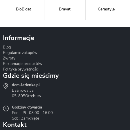
BioBidet
Bravat
Cerastyle
Informacje
Blog
Corsan
Gante
Hydrosan
Regulamin zakupów
Zwroty
Reklamacje produktów
Polityka prywatności
Gdzie się mieścimy
dom-lazienka.pl
Hydrostop
Inea
Invena
Baśniowa 3a
05-805
Otrębusy
Godziny otwarcia
Pon. - Pt.: 08:00 - 16:00
Sob.: Zamknięte
Kontakt
Liveno
Loge Garden
Massi