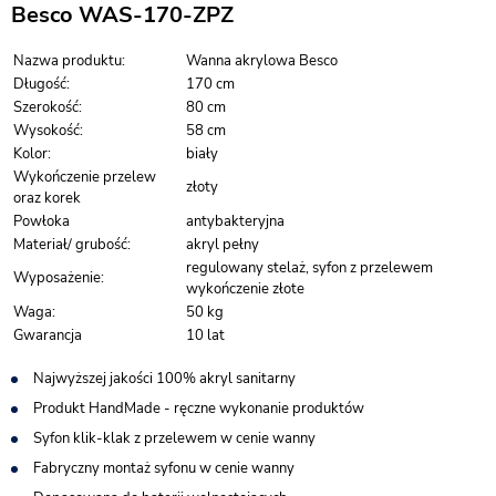
Besco WAS-170-ZPZ
Nazwa produktu:
Wanna akrylowa Besco
Długość:
170 cm
Szerokość:
80 cm
Wysokość:
58 cm
Kolor:
biały
Wykończenie przelew
złoty
oraz korek
Powłoka
antybakteryjna
Materiał/ grubość:
akryl pełny
regulowany stelaż, syfon z przelewem
Wyposażenie:
wykończenie złote
Waga:
50 kg
Gwarancja
10 lat
Najwyższej jakości 100% akryl sanitarny
Produkt HandMade - ręczne wykonanie produktów
Syfon klik-klak z przelewem w cenie wanny
Fabryczny montaż syfonu w cenie wanny