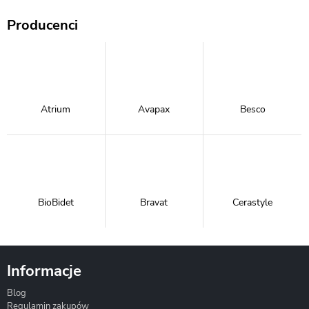
Producenci
Atrium
Avapax
Besco
BioBidet
Bravat
Cerastyle
Informacje
Blog
Corsan
Gante
Hydrosan
Regulamin zakupów