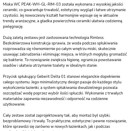
Miska WC PEAK-WH-GL-RIM-03 została wykonana z wysokiej jakości
ceramiki, co gwarantuje trwałość, estetyczny wygląd i łatwe utrzymanie
czystości. Jej nowoczesny kształt harmonijnie wpisuje się w aktualne
trendy aranżacyjne, a gładka powierzchnia ceramiki ułatwia codzienną
pielęgnację.
Dużą zaletą zestawu jest zastosowana technologia Rimless.
Bezkołnierzowa konstrukcja sprawia, że woda podczas spłukiwania
rozprowadza się równomiernie po całym wnętrzu miski, skutecznie
usuwając zabrudzenia i eliminując miejsca, w których mogłyby gromadzić
się bakterie. To rozwiązanie zwiększa higienę, ogranicza powstawanie
osadów i ułatwia utrzymanie toalety w idealnym stanie.
Przycisk spłukujący Geberit Delta 01 stanowi eleganckie dopełnienie
całego systemu. Jego minimalistyczny design pasuje do każdego stylu
wykończenia łazienki, a system spłukiwania dwudzielnego pozwala
oszczędzać wodę poprzez wybór ilości spłuczki. Wykonanie z trwałych
materiałów zapewnia niezawodność i odporność na codzienne
użytkowanie.
Cały zestaw został zaprojektowany tak, aby montaż był szybki,
bezproblemowy i trwały. To praktyczne, estetyczne i pewne rozwiązanie,
które sprawdzi się zarówno w nowych łazienkach, jak i podczas