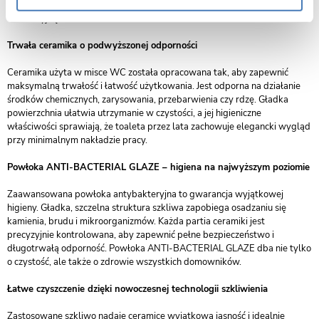
ceramika sprawia, że misa pełni funkcję zarówno praktyczną, jak i
dekoracyjną.
Trwała ceramika o podwyższonej odporności
Ceramika użyta w misce WC została opracowana tak, aby zapewnić
maksymalną trwałość i łatwość użytkowania. Jest odporna na działanie
środków chemicznych, zarysowania, przebarwienia czy rdzę. Gładka
powierzchnia ułatwia utrzymanie w czystości, a jej higieniczne
właściwości sprawiają, że toaleta przez lata zachowuje elegancki wygląd
przy minimalnym nakładzie pracy.
Powłoka ANTI-BACTERIAL GLAZE – higiena na najwyższym poziomie
Zaawansowana powłoka antybakteryjna to gwarancja wyjątkowej
higieny. Gładka, szczelna struktura szkliwa zapobiega osadzaniu się
kamienia, brudu i mikroorganizmów. Każda partia ceramiki jest
precyzyjnie kontrolowana, aby zapewnić pełne bezpieczeństwo i
długotrwałą odporność. Powłoka ANTI-BACTERIAL GLAZE dba nie tylko
o czystość, ale także o zdrowie wszystkich domowników.
Łatwe czyszczenie dzięki nowoczesnej technologii szkliwienia
Zastosowane szkliwo nadaje ceramice wyjątkową jasność i idealnie