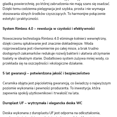
gładką powierzchnię, po której zabrudzenia nie mają szans się osadzać.
Dzięki temu codzienna pielęgnacja jest szybka, prosta i nie wymaga
stosowania silnych środków czyszczących. To harmonijne połączenie
estetyki i praktyczności.
System Rimless 4.0 – rewolucja w czystości i efektywności
Nowoczesna technologia Rimless 4.0 eliminuje kołnierz wewnętrzny,
dzięki czemu spłukiwanie jest znacznie dokładniejsze. Woda
rozprowadzana jest równomiernie po całej misce, a brak trudno
dostępnych zakamarków redukuje rozwój bakterii i ułatwia utrzymanie
toalety w idealnym stanie. Dodatkowo system zużywa mniej wody, co
przekłada się na oszczędności i ekologiczne działanie.
5 lat gwarancji – potwierdzona jakość i bezpieczeństwo
Ceramika objęta jest pięcioletnią gwarancją, co świadczy o najwyższym
poziomie wykonania i pewności producenta. To inwestycja, która
zapewnia spokój użytkownikowi i trwałość na lata.
Duroplast UF – wytrzymała i elegancka deska WC
Deska wykonana z duroplastu UF jest odporna na odkształcenia,