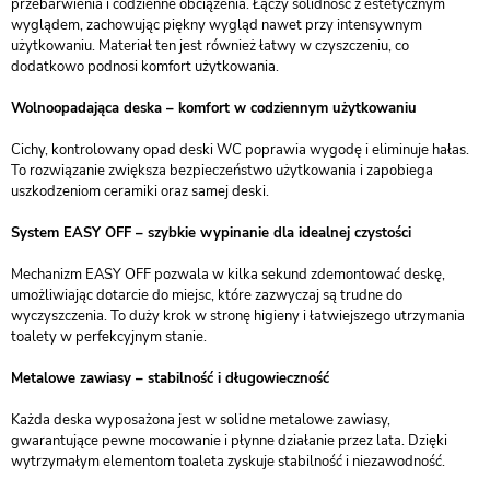
przebarwienia i codzienne obciążenia. Łączy solidność z estetycznym
wyglądem, zachowując piękny wygląd nawet przy intensywnym
użytkowaniu. Materiał ten jest również łatwy w czyszczeniu, co
dodatkowo podnosi komfort użytkowania.
Wolnoopadająca deska – komfort w codziennym użytkowaniu
Cichy, kontrolowany opad deski WC poprawia wygodę i eliminuje hałas.
To rozwiązanie zwiększa bezpieczeństwo użytkowania i zapobiega
uszkodzeniom ceramiki oraz samej deski.
System EASY OFF – szybkie wypinanie dla idealnej czystości
Mechanizm EASY OFF pozwala w kilka sekund zdemontować deskę,
umożliwiając dotarcie do miejsc, które zazwyczaj są trudne do
wyczyszczenia. To duży krok w stronę higieny i łatwiejszego utrzymania
toalety w perfekcyjnym stanie.
Metalowe zawiasy – stabilność i długowieczność
Każda deska wyposażona jest w solidne metalowe zawiasy,
gwarantujące pewne mocowanie i płynne działanie przez lata. Dzięki
wytrzymałym elementom toaleta zyskuje stabilność i niezawodność.