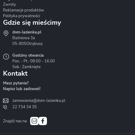
Zwroty
Reklamacje produktów
Polityka prywatności
Gdzie się mieścimy
dom-lazienka.pl
Hydrostop
Inea
Invena
Baśniowa 3a
05-805
Otrębusy
Godziny otwarcia
Pon. - Pt.: 08:00 - 16:00
Sob.: Zamknięte
Kontakt
Liveno
Loge Garden
Massi
Masz pytania?
Napisz lub zadzwoń!
zamowienia@dom-lazienka.pl
22 734 34 35
Mazur
Metal-Hurt
Moel
Bath&Spa
Znajdź nas na