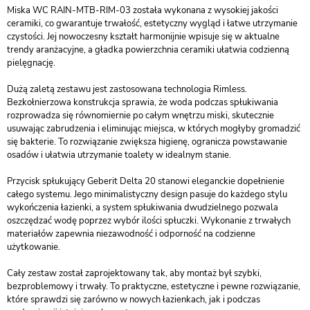
Miska WC RAIN-MTB-RIM-03 została wykonana z wysokiej jakości
ceramiki, co gwarantuje trwałość, estetyczny wygląd i łatwe utrzymanie
czystości. Jej nowoczesny kształt harmonijnie wpisuje się w aktualne
trendy aranżacyjne, a gładka powierzchnia ceramiki ułatwia codzienną
pielęgnację.
Dużą zaletą zestawu jest zastosowana technologia Rimless.
Bezkołnierzowa konstrukcja sprawia, że woda podczas spłukiwania
rozprowadza się równomiernie po całym wnętrzu miski, skutecznie
usuwając zabrudzenia i eliminując miejsca, w których mogłyby gromadzić
się bakterie. To rozwiązanie zwiększa higienę, ogranicza powstawanie
osadów i ułatwia utrzymanie toalety w idealnym stanie.
Przycisk spłukujący Geberit Delta 20 stanowi eleganckie dopełnienie
całego systemu. Jego minimalistyczny design pasuje do każdego stylu
wykończenia łazienki, a system spłukiwania dwudzielnego pozwala
oszczędzać wodę poprzez wybór ilości spłuczki. Wykonanie z trwałych
materiałów zapewnia niezawodność i odporność na codzienne
użytkowanie.
Cały zestaw został zaprojektowany tak, aby montaż był szybki,
bezproblemowy i trwały. To praktyczne, estetyczne i pewne rozwiązanie,
które sprawdzi się zarówno w nowych łazienkach, jak i podczas