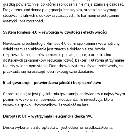
gładką powierzchnię, po której zabrudzenia nie mają szans się osadzać.
Dzięki temu codzienna pielęgnacja jest szybka, prosta i nie wymaga
stosowania silnych środków czyszczących. To harmonijne połączenie
estetyki i praktyczności.
System Rimless 4.0 – rewolucja w czystości i efektywności
Nowoczesna technologia Rimless 4.0 eliminuje kołnierz wewnętrzny,
dzięki czemu spłukiwanie jest znacznie dokładniejsze. Woda
rozprowadzana jest równomiernie po całej misce, a brak trudno
dostępnych zakamarków redukuje rozwój bakterii i ułatwia utrzymanie
toalety w idealnym stanie. Dodatkowo system zużywa mniej wody, co
przekłada się na oszczędności i ekologiczne działanie.
5 lat gwarancji – potwierdzona jakość i bezpieczeństwo
Ceramika objęta jest pięcioletnią gwarancją, co świadczy o najwyższym
poziomie wykonania i pewności producenta. To inwestycja, która
zapewnia spokój użytkownikowi i trwałość na lata.
Duroplast UF – wytrzymała i elegancka deska WC
Deska wykonana z duroplastu UF jest odporna na odkształcenia,