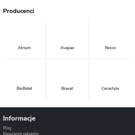
Producenci
Atrium
Avapax
Besco
BioBidet
Bravat
Cerastyle
Informacje
Blog
Corsan
Gante
Hydrosan
Regulamin zakupów