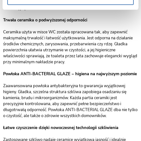
ceramika sprawia, że misa pełni funkcję zarówno praktyczną, jak i
dekoracyjną.
Trwała ceramika o podwyższonej odporności
Ceramika użyta w misce WC została opracowana tak, aby zapewnić
maksymalną trwałość i łatwość użytkowania. Jest odporna na działanie
środków chemicznych, zarysowania, przebarwienia czy rdzę. Gładka
powierzchnia ułatwia utrzymanie w czystości, a jej higieniczne
właściwości sprawiają, że toaleta przez lata zachowuje elegancki wygląd
przy minimalnym nakładzie pracy.
Powłoka ANTI-BACTERIAL GLAZE – higiena na najwyższym poziomie
Zaawansowana powłoka antybakteryjna to gwarancja wyjątkowej
higieny. Gładka, szczelna struktura szkliwa zapobiega osadzaniu się
kamienia, brudu i mikroorganizmów. Każda partia ceramiki jest
precyzyjnie kontrolowana, aby zapewnić pełne bezpieczeństwo i
długotrwałą odporność. Powłoka ANTI-BACTERIAL GLAZE dba nie tylko
o czystość, ale także o zdrowie wszystkich domowników.
Łatwe czyszczenie dzięki nowoczesnej technologii szkliwienia
Zastosowane szkliwo nadaje ceramice wyjątkową jasność i idealnie