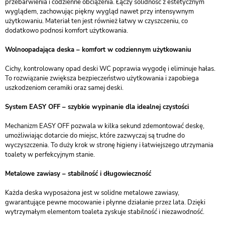
przebarwienia i codzienne obciążenia. Łączy solidność z estetycznym
wyglądem, zachowując piękny wygląd nawet przy intensywnym
użytkowaniu. Materiał ten jest również łatwy w czyszczeniu, co
dodatkowo podnosi komfort użytkowania.
Wolnoopadająca deska – komfort w codziennym użytkowaniu
Cichy, kontrolowany opad deski WC poprawia wygodę i eliminuje hałas.
To rozwiązanie zwiększa bezpieczeństwo użytkowania i zapobiega
uszkodzeniom ceramiki oraz samej deski.
System EASY OFF – szybkie wypinanie dla idealnej czystości
Mechanizm EASY OFF pozwala w kilka sekund zdemontować deskę,
umożliwiając dotarcie do miejsc, które zazwyczaj są trudne do
wyczyszczenia. To duży krok w stronę higieny i łatwiejszego utrzymania
toalety w perfekcyjnym stanie.
Metalowe zawiasy – stabilność i długowieczność
Każda deska wyposażona jest w solidne metalowe zawiasy,
gwarantujące pewne mocowanie i płynne działanie przez lata. Dzięki
wytrzymałym elementom toaleta zyskuje stabilność i niezawodność.