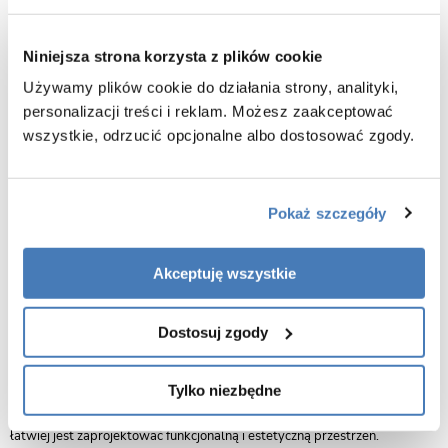
Materiał: ceramika sanitarna
Kolor miski: biały + złoty pasek
Niniejsza strona korzysta z plików cookie
Materiał deski: duroplast UF
Używamy plików cookie do działania strony, analityki,
Rodzaj deski: wolnoopadająca
personalizacji treści i reklam. Możesz zaakceptować
Kolor deski: biały
wszystkie, odrzucić opcjonalne albo dostosować zgody.
Wersja slim: tak
Łatwe wypinanie: tak
Gwarancja 5 lat
Pokaż szczegóły
Rysunek techniczny miska Yuzu
Akceptuję wszystkie
Zalety produktu:
Estetyka i design:
Miski podwieszane charakteryzują się nowoczesnym i
Dostosuj zgody
eleganckim wyglądem. Ich minimalistyczny design sprawia, że łazienka
wydaje się większa i bardziej przestronna. Dzięki zastosowaniu wysokiej
jakości ceramiki, są nie tylko funkcjonalne, ale również stanowią element
Tylko niezbędne
dekoracyjny. Miski WC są idealnym rozwiązaniem dla małych łazienek,
ponieważ zajmują mniej miejsca niż tradycyjne miski stojące. Dzięki temu
łatwiej jest zaprojektować funkcjonalną i estetyczną przestrzeń.