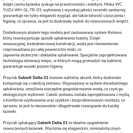
dzięki czemu łazienka zyskuje na przestronności i estetyce. Miska WC
YUZU-WH-GL-TR-03, wykonana z wysokiej jakości ceramiki sanitarnej,
gwarantuje nie tylko elegancki wygląd, ale także łatwość czyszczenia i
higienę, co sprawia, że jest to doskonały wybór do nowoczesnych wnętrz.
Dodatkowym atutem tego modelu jest zastosowany system Rimless,
który rewolucjonizuje sposób spłukiwania toalety. Dzięki
innowacyjnej, bezkołnierzowej konstrukcji, woda jest równomiernie
rozprowadzana po całej powierzchni miski, co
zapewnia skuteczne i dokładne spłukiwanie. Specjalnie zaprojektowana
technologia eliminacji miejsc, w których mogą gromadzić się bakterie,
gwarantuje wysoki poziom higieny.
Przycisk
Geberit Delta 01
stanowi subtelny akcent, który doskonale
komponuje się z całością zestawu. Wyposażony w system dwudzielnego
spłukiwania, umożliwia oszczędne gospodarowanie wodą, co czyni go
ekologicznym wyborem. Całość zestawu została zaprojektowana z myślą
o komforcie użytkowania oraz szybkim i bezproblemowym montażu, co
sprawia, że jest to niezawodne i długotrwałe rozwiązanie do każdej
łazienki.
Przycisk spłukujący
Geberit Delta 01
to idealne uzupełnienie
nowoczesnych łazienek. Wyróżnia się eleganckim, minimalistycznym