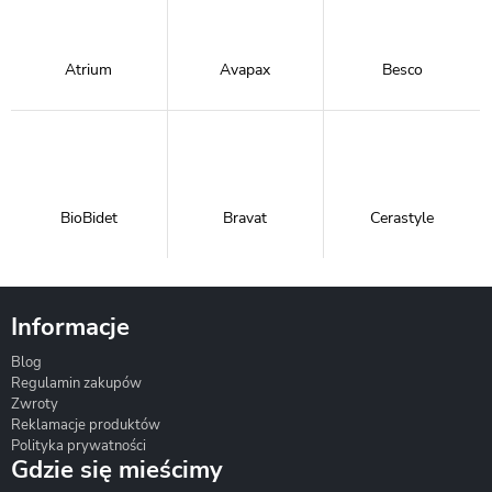
Atrium
Avapax
Besco
BioBidet
Bravat
Cerastyle
Informacje
Blog
Corsan
Gante
Hydrosan
Regulamin zakupów
Zwroty
Reklamacje produktów
Polityka prywatności
Gdzie się mieścimy