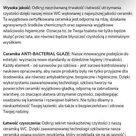
Wysoka jakość:
Odkryj niezrównaną trwałość i łatwość utrzymania
czystości dzięki naszej misce WC wykonanej z najwyższej jakości ceramiki.
Ta wyjątkowa certyfikowana ceramika jest odporna na rdzę, działanie
agresywnych środków chemicznych oraz zapewnia wyjątkowe
właściwości higieniczne. Oznacza to, że Twoja toaleta nie tylko będzie
służyć przez lata, ale również będzie błyszczeć czystością z minimalnym
wysiłkiem.
Ceramika ANTI-BACTERIAL GLAZE:
Nasze innowacyjne podejście do
estetyki wyznacza nowe standardy w dziedzinie higieny i trwałości.
Każdy element - od surowców po szkliwa - jest surowo kontrolowany i
naukowo opracowany, aby nasze produkty były nie tylko przyjazne dla
środowiska, ale również antybakteryjne, bezpieczne i higieniczne. Dzięki
wykorzystaniu zaawansowanej technologii, szkliwo tworzy na
powierzchni ceramiki wyjątkowo gładką, odporną na zabrudzenia
warstwę, co znacząco ułatwia utrzymanie czystości, zapobiegając
osadzaniu się kamienia i rozwojowi bakterii. Nie tylko dbamy o
nieskazitelność Twojej łazienki, ale także o bezpieczeństwo i zdrowie
Twojej rodziny.
Łatwość czyszczenia:
Odkryj sekret nieskazitelnej czystości z naszą
ceramiką WC. Dzięki zaawansowanej technologii szkliwienia nasza
ceramika osiąga poziom zeszklenia, który przekłada się na jej jasność i