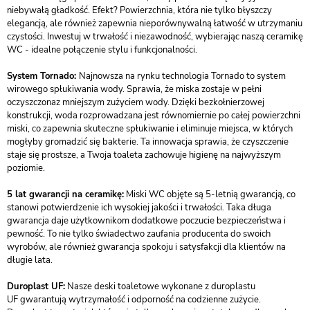
niebywałą gładkość. Efekt? Powierzchnia, która nie tylko błyszczy
elegancją, ale również zapewnia nieporównywalną łatwość w utrzymaniu
czystości. Inwestuj w trwałość i niezawodność, wybierając naszą ceramikę
WC - idealne połączenie stylu i funkcjonalności.
System Tornado:
Najnowsza na rynku technologia Tornado to system
wirowego spłukiwania wody. Sprawia, że miska zostaje w pełni
oczyszczonaz mniejszym zużyciem wody. Dzięki bezkołnierzowej
konstrukcji, woda rozprowadzana jest równomiernie po całej powierzchni
miski, co zapewnia skuteczne spłukiwanie i eliminuje miejsca, w których
mogłyby gromadzić się bakterie. Ta innowacja sprawia, że czyszczenie
staje się prostsze, a Twoja toaleta zachowuje higienę na najwyższym
poziomie.
5 lat gwarancji na ceramikę:
Miski WC objęte są 5-letnią gwarancją, co
stanowi potwierdzenie ich wysokiej jakości i trwałości. Taka długa
gwarancja daje użytkownikom dodatkowe poczucie bezpieczeństwa i
pewność. To nie tylko świadectwo zaufania producenta do swoich
wyrobów, ale również gwarancja spokoju i satysfakcji dla klientów na
długie lata.
Duroplast UF:
Nasze deski toaletowe wykonane z duroplastu
UF gwarantują wytrzymałość i odporność na codzienne zużycie.