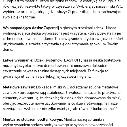
Duroplast to materiał, który nie tylko zachowuje estetykę na długo, ale
również jest niezwykle łatwy w czyszczeniu. Wybierając nasze miski WC,
wybierasz produkt, który będzie służył Ci przez długie lata, zachowując
swoją piękną formę.
Wolnoopadająca deska:
Zapomnij o głośnym trzaskaniu deski. Nasza
wolnoopadająca deska wyposażona jest w system, który pozwala na jej
ciche i kontrolowane opadanie. To rozwiązanie nie tylko zwiększa komfort
użytkowania, ale także przyczynia się do utrzymania spokoju w Twoim
domu.
Łatwe wypinanie:
Dzięki systemowi EASY OFF, nasza deska toaletowa
może być szybko i łatwo demontowana, co umożliwia dokładne
czyszczenie nawet w trudno dostępnych miejscach. Ta funkcja to
gwarancja utrzymania perfekcyjnej czystości i higieny.
Metalowe zawiasy:
Do każdej miski WC dołączamy solidne metalowe
zawiasy, które zapewniają stabilność i trwałość montażu. Te praktyczne
elementy gwarantują, że deska będzie dokładnie dopasowana do miski,
oferując bezproblemowe użytkowanie na co dzień. Stawiając na nasze
rozwiązania, wybierasz nie tylko estetykę, ale również funkcjonalność.
Montaż ze stelażem podtynkowym:
Montaż naszej ceramiki z
wykorzystaniem stelaża podtynkowego to synonim nowoczesności i