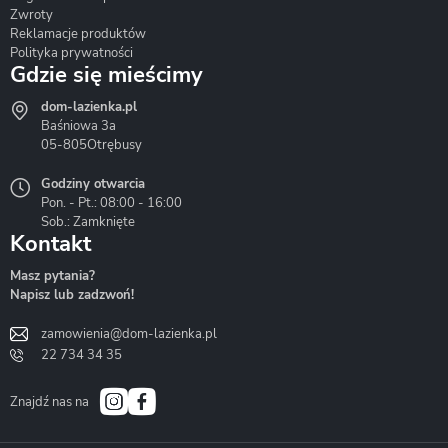
Zwroty
Reklamacje produktów
Polityka prywatności
Gdzie się mieścimy
dom-lazienka.pl
Hydrostop
Inea
Invena
Baśniowa 3a
05-805
Otrębusy
Godziny otwarcia
Pon. - Pt.: 08:00 - 16:00
Sob.: Zamknięte
Kontakt
Liveno
Loge Garden
Massi
Masz pytania?
Napisz lub zadzwoń!
zamowienia@dom-lazienka.pl
22 734 34 35
Mazur
Metal-Hurt
Moel
Bath&Spa
Znajdź nas na