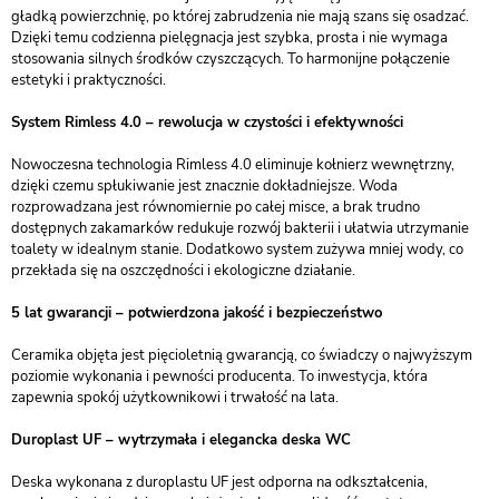
gładką powierzchnię, po której zabrudzenia nie mają szans się osadzać.
Dzięki temu codzienna pielęgnacja jest szybka, prosta i nie wymaga
stosowania silnych środków czyszczących. To harmonijne połączenie
estetyki i praktyczności.
System Rimless 4.0 – rewolucja w czystości i efektywności
Nowoczesna technologia Rimless 4.0 eliminuje kołnierz wewnętrzny,
dzięki czemu spłukiwanie jest znacznie dokładniejsze. Woda
rozprowadzana jest równomiernie po całej misce, a brak trudno
dostępnych zakamarków redukuje rozwój bakterii i ułatwia utrzymanie
toalety w idealnym stanie. Dodatkowo system zużywa mniej wody, co
przekłada się na oszczędności i ekologiczne działanie.
5 lat gwarancji – potwierdzona jakość i bezpieczeństwo
Ceramika objęta jest pięcioletnią gwarancją, co świadczy o najwyższym
poziomie wykonania i pewności producenta. To inwestycja, która
zapewnia spokój użytkownikowi i trwałość na lata.
Duroplast UF – wytrzymała i elegancka deska WC
Deska wykonana z duroplastu UF jest odporna na odkształcenia,