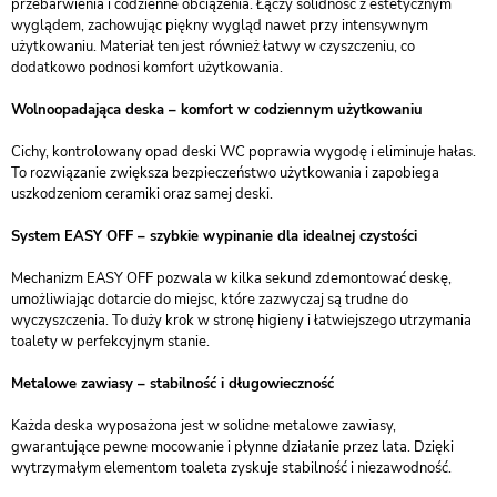
przebarwienia i codzienne obciążenia. Łączy solidność z estetycznym
wyglądem, zachowując piękny wygląd nawet przy intensywnym
użytkowaniu. Materiał ten jest również łatwy w czyszczeniu, co
dodatkowo podnosi komfort użytkowania.
Wolnoopadająca deska – komfort w codziennym użytkowaniu
Cichy, kontrolowany opad deski WC poprawia wygodę i eliminuje hałas.
To rozwiązanie zwiększa bezpieczeństwo użytkowania i zapobiega
uszkodzeniom ceramiki oraz samej deski.
System EASY OFF – szybkie wypinanie dla idealnej czystości
Mechanizm EASY OFF pozwala w kilka sekund zdemontować deskę,
umożliwiając dotarcie do miejsc, które zazwyczaj są trudne do
wyczyszczenia. To duży krok w stronę higieny i łatwiejszego utrzymania
toalety w perfekcyjnym stanie.
Metalowe zawiasy – stabilność i długowieczność
Każda deska wyposażona jest w solidne metalowe zawiasy,
gwarantujące pewne mocowanie i płynne działanie przez lata. Dzięki
wytrzymałym elementom toaleta zyskuje stabilność i niezawodność.