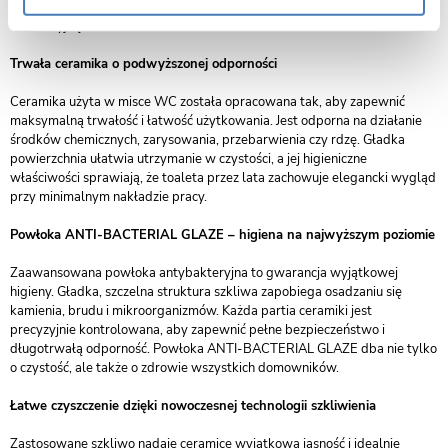
ceramika sprawia, że misa pełni funkcję zarówno praktyczną, jak i
dekoracyjną.
Trwała ceramika o podwyższonej odporności
Ceramika użyta w misce WC została opracowana tak, aby zapewnić
maksymalną trwałość i łatwość użytkowania. Jest odporna na działanie
środków chemicznych, zarysowania, przebarwienia czy rdzę. Gładka
powierzchnia ułatwia utrzymanie w czystości, a jej higieniczne
właściwości sprawiają, że toaleta przez lata zachowuje elegancki wygląd
przy minimalnym nakładzie pracy.
Powłoka ANTI-BACTERIAL GLAZE – higiena na najwyższym poziomie
Zaawansowana powłoka antybakteryjna to gwarancja wyjątkowej
higieny. Gładka, szczelna struktura szkliwa zapobiega osadzaniu się
kamienia, brudu i mikroorganizmów. Każda partia ceramiki jest
precyzyjnie kontrolowana, aby zapewnić pełne bezpieczeństwo i
długotrwałą odporność. Powłoka ANTI-BACTERIAL GLAZE dba nie tylko
o czystość, ale także o zdrowie wszystkich domowników.
Łatwe czyszczenie dzięki nowoczesnej technologii szkliwienia
Zastosowane szkliwo nadaje ceramice wyjątkową jasność i idealnie