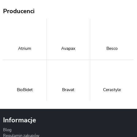
Producenci
Atrium
Avapax
Besco
BioBidet
Bravat
Cerastyle
Informacje
Blog
Corsan
Gante
Hydrosan
Regulamin zakupów