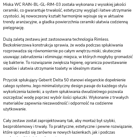
Miska WC RAIN-BL-GL-RIM-03 została wykonana z wysokiej jakości
ceramiki, co gwarantuje trwałość, estetyczny wygląd i łatwe utrzymanie
czystości. Jej nowoczesny kształt harmonijnie wpisuje się w aktualne
trendy aranżacyjne, a gładka powierzchnia ceramiki ułatwia codzienną
pielęgnację.
Dużą zaletą zestawu jest zastosowana technologia Rimless.
Bezkołnierzowa konstrukcja sprawia, że woda podczas spłukiwania
rozprowadza się równomiernie po całym wnętrzu miski, skutecznie
usuwając zabrudzenia i eliminując miejsca, w których mogłyby gromadzić
się bakterie. To rozwiązanie zwiększa higienę, ogranicza powstawanie
osadów i ułatwia utrzymanie toalety w idealnym stanie.
Przycisk spłukujący Geberit Delta 50 stanowi eleganckie dopełnienie
całego systemu. Jego minimalistyczny design pasuje do każdego stylu
wykończenia łazienki, a system spłukiwania dwudzielnego pozwala
oszczędzać wodę poprzez wybór ilości spłuczki. Wykonanie z trwałych
materiałów zapewnia niezawodność i odporność na codzienne
użytkowanie.
Cały zestaw został zaprojektowany tak, aby montaż był szybki,
bezproblemowy i trwały. To praktyczne, estetyczne i pewne rozwiązanie,
które sprawdzi się zarówno w nowych łazienkach, jak i podczas